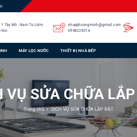
am
 1 Tây Mỗ - Nam Từ Liêm
shopphuongminh@gmail.com
 Nội
0948228314
SINH
MÁY LỌC NƯỚC
THIẾT BỊ NHÀ BẾP
H VỤ SỬA CHỮA LẮP
Trang chủ
DỊCH VỤ SỬA CHỮA LẮP ĐẶT