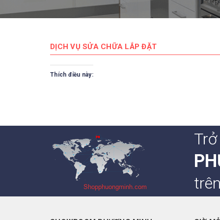
DỊCH VỤ SỬA CHỮA LẮP ĐẶT
Thích điều này:
Trở
PH
trê