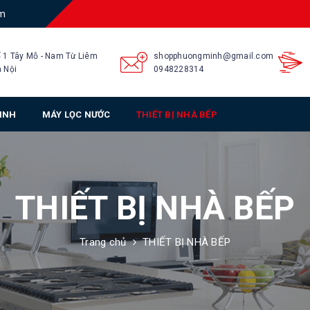
am
 1 Tây Mỗ - Nam Từ Liêm
shopphuongminh@gmail.com
 Nội
0948228314
SINH
MÁY LỌC NƯỚC
THIẾT BỊ NHÀ BẾP
THIẾT BỊ NHÀ BẾP
Trang chủ
THIẾT BỊ NHÀ BẾP