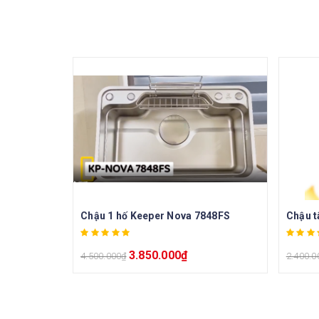
Chậu 1 hố Keeper Nova 7848FS
3.850.000
₫
4.500.000
₫
2.400.0