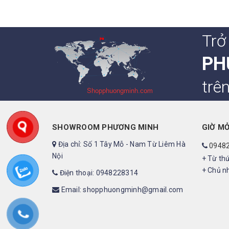
Trở
PH
trê
SHOWROOM PHƯƠNG MINH
GIỜ M
Địa chỉ: Số 1 Tây Mỗ - Nam Từ Liêm Hà
0948
Nội
+ Từ thứ
+ Chủ nh
Điện thoại: 0948228314
Email: shopphuongminh@gmail.com