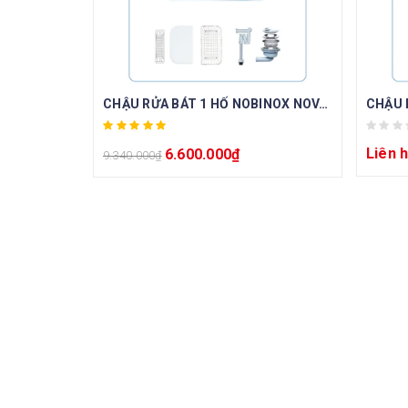
CHẬU RỬA BÁT 1 HỐ NOBINOX NOVA A182
Liên 
6.600.000
₫
9.340.000
₫