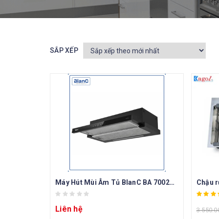
SẮP XẾP
Máy Hút Mùi Âm Tủ BlanC BA 7002TUB
Chậu r
Liên hệ
3.550.0