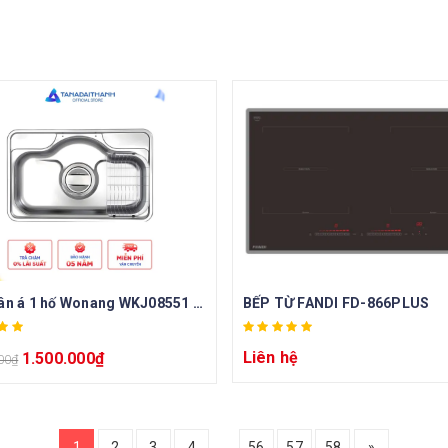
Chậu tân á 1 hố Wonang WKJ08551 inox 304 – Made In Korea
BẾP TỪ FANDI FD-866PLUS
Liên hệ
1.500.000
₫
00
₫
1
2
3
4
56
57
58
»