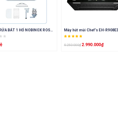
CHẬU RỬA BÁT 1 HỐ NOBINOX ROSA NN975D
Máy hút mùi Chef’s EH-R908E
hệ
2.990.000
₫
5.250.000
₫