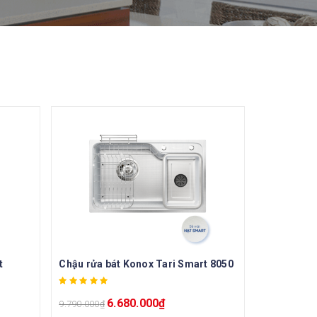
t
Chậu rửa bát Konox Tari Smart 8050
6.680.000
₫
9.790.000
₫