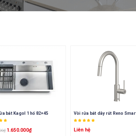
ửa bát Kagol 1 hố 82×45
Vòi rửa bát dây rút Reno Smar
Liên hệ
1.650.000
₫
00
₫