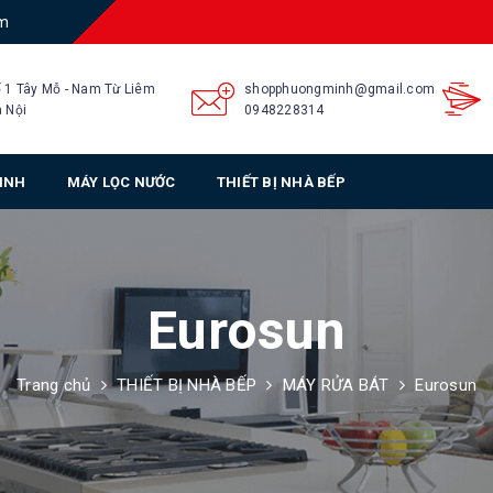
am
 1 Tây Mỗ - Nam Từ Liêm
shopphuongminh@gmail.com
 Nội
0948228314
SINH
MÁY LỌC NƯỚC
THIẾT BỊ NHÀ BẾP
Eurosun
Trang chủ
THIẾT BỊ NHÀ BẾP
MÁY RỬA BÁT
Eurosun