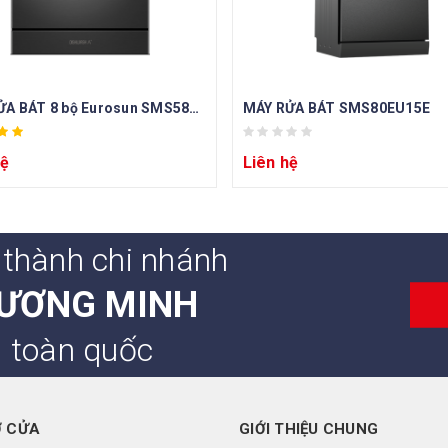
MÁY RỬA BÁT 8 bộ Eurosun SMS58EU09BT
MÁY RỬA BÁT SMS80EU15E
hệ
Liên hệ
 thành chi nhánh
ƯƠNG MINH
n toàn quốc
Ở CỬA
GIỚI THIỆU CHUNG