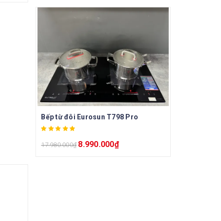
Bếp từ đôi Eurosun T798 Pro
8.990.000
₫
17.980.000
₫