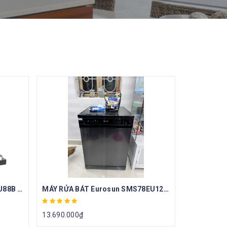
Máy rửa bát Eurosun SMS82EU88B (Tặng 01 hộp viên rửa Finish 90 viên + 01 hộp muối rửa Finish 1.2kg + 01 chai dầu bóng (trợ xả) Finish 400ml)
MÁY RỬA BÁT Eurosun SMS78EU12EB
13.690.000
₫