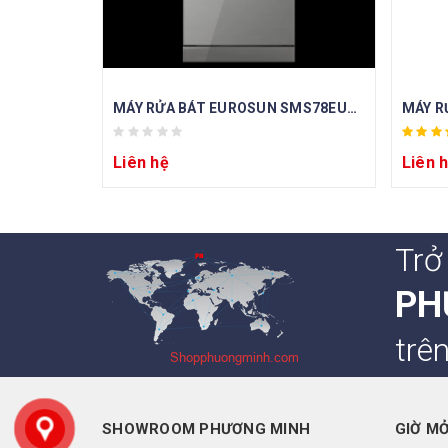
MÁY RỬA BÁT EUROSUN SMS78EU12ES (SILVER)
Liên hệ
Liên 
Trở
PH
trê
SHOWROOM PHƯƠNG MINH
GIỜ M