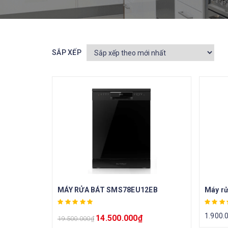
SẮP XẾP
MÁY RỬA BÁT SMS78EU12EB
Máy r
1.900.
14.500.000
₫
19.500.000
₫