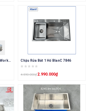
Chậu rửa bát 1 hố chống xước Workstation Sink KN8048TS Dekor
Chậu Rửa Bát 1 Hố BlanC 7846
2.990.000
₫
4.590.000
₫