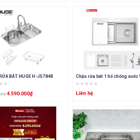
RỬA BÁT HUGE H-JS7848
Liên hệ
4.590.000
₫
00
₫