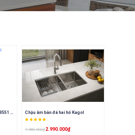
Chậu tân á 1 hố Wonang WKJ08551 inox 304 – Made In Korea
Chậu âm bàn đá hai hố Kagol
2.990.000
₫
7.980.000
₫