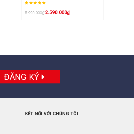
2.590.000
₫
5.990.000
₫
ĐĂNG KÝ
KẾT NỐI VỚI CHÚNG TÔI