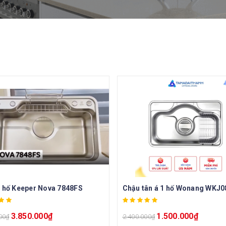
 hố Keeper Nova 7848FS
3.850.000
₫
1.500.000
₫
00
₫
2.400.000
₫