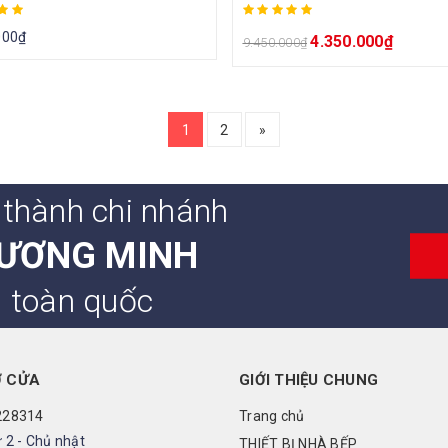
000
₫
4.350.000
₫
9.450.000
₫
1
2
»
 thành chi nhánh
ƯƠNG MINH
n toàn quốc
Ở CỬA
GIỚI THIỆU CHUNG
228314
Trang chủ
 2 - Chủ nhật
THIẾT BỊ NHÀ BẾP