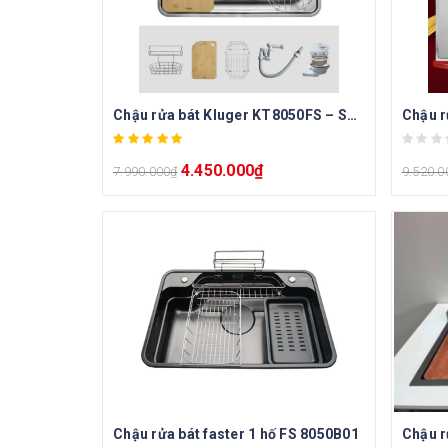
Chậu rửa bát Kluger KT8050FS – S80 Plus
4.450.000
₫
7.990.000
₫
9.520.0
Chậu rửa bát faster 1 hố FS 8050B01