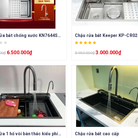
Chậu rửa bát chống xước KN7644SU Dekor TẶNG vòi rửa bát dây rút RENO
Chậu rửa bát Keeper KP-CR02
6.500.000
₫
3.000.000
₫
00
₫
5.950.000
₫
Chậu rửa 1 hố vòi bàn thác kiểu phím đàn có hiển thị nhiệt độ
Chậu rửa bát cao cấp