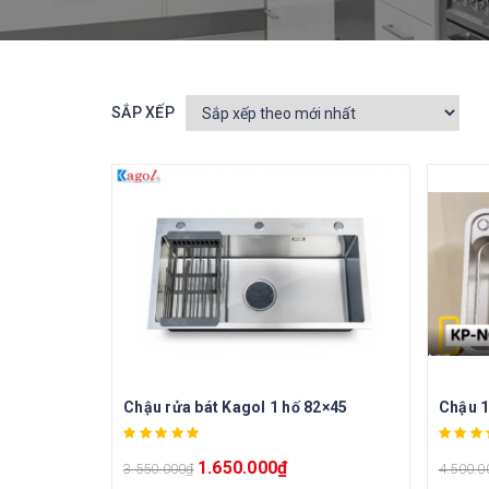
SẮP XẾP
Chậu rửa bát Kagol 1 hố 82×45
Chậu 1
1.650.000
₫
3.550.000
₫
4.500.0