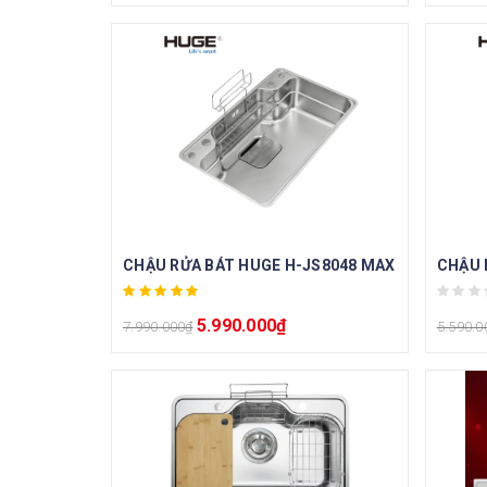
CHẬU RỬA BÁT HUGE H-JS8048 MAX
CHẬU 
5.990.000
₫
7.990.000
₫
5.590.0