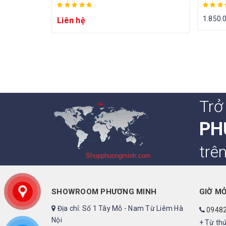
1.850.
Liên hệ
Trở
PH
trê
SHOWROOM PHƯƠNG MINH
GIỜ M
Địa chỉ: Số 1 Tây Mỗ - Nam Từ Liêm Hà
0948
Nội
+ Từ thứ