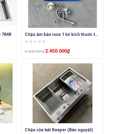
-7848
Chậu âm bàn inox 1 hố kích thước to 82x45cm
2.450.000
₫
3.500.000
₫
Chậu rửa bát Keeper (Bán nguyệt)