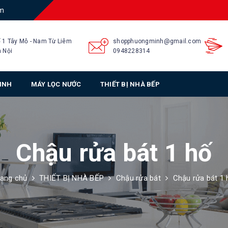
am
 1 Tây Mỗ - Nam Từ Liêm
shopphuongminh@gmail.com
 Nội
0948228314
SINH
MÁY LỌC NƯỚC
THIẾT BỊ NHÀ BẾP
Chậu rửa bát 1 hố
rang chủ
THIẾT BỊ NHÀ BẾP
Chậu rửa bát
Chậu rửa bát 1 