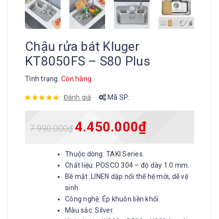
Chậu rửa bát Kluger
KT8050FS – S80 Plus
Tình trạng:
Còn hàng
Đánh giá
Mã SP:
4.450.000
₫
7.990.000
₫
Thuộc dòng: TAKI Series.
Chất liệu: POSCO 304 – độ dày 1.0 mm.
Bề mặt: LINEN dập nổi thế hệ mới, dễ vệ
sinh.
Công nghệ: Ép khuôn liền khối.
Màu sắc: Silver.