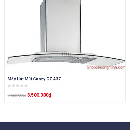
Máy Hút Mùi Canzy CZ A37
3.500.000
₫
7.680.000
₫