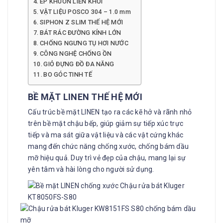
ÉP KHUÔN LIỀN KHỐI
VẬT LIỆU POSCO 304 – 1.0 mm
SIPHON Z SLIM THẾ HỆ MỚI
BÁT RÁC ĐƯỜNG KÍNH LỚN
CHỐNG NGƯNG TỤ HƠI NƯỚC
CÔNG NGHỆ CHỐNG ỒN
GIỎ ĐỰNG ĐỒ ĐA NĂNG
BO GÓC TINH TẾ
BỀ MẶT LINEN
THẾ HỆ MỚI
Cấu trúc bề mặt LINEN tạo ra các kẽ hở và rãnh nhỏ
trên bề mặt chậu bếp, giúp giảm sự tiếp xúc trực
tiếp và ma sát giữa vật liệu và các vật cứng khác
mang đến chức năng chống xước, chống bám dầu
mỡ hiệu quả. Duy trì vẻ đẹp của chậu, mang lại sự
yên tâm và hài lòng cho người sử dụng.