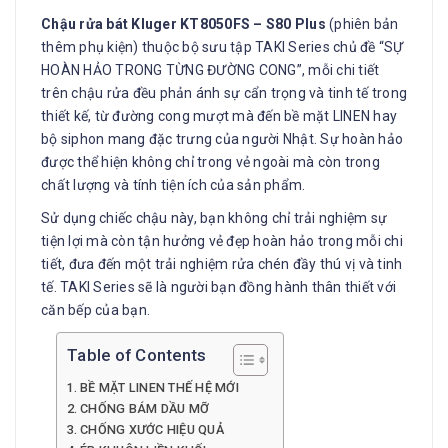
Chậu rửa bát Kluger KT8050FS – S80 Plus
(phiên bản
thêm phụ kiện) thuộc bộ sưu tập TAKI Series chủ đề “SỰ
HOÀN HẢO TRONG TỪNG ĐƯỜNG CONG”, mỗi chi tiết
trên chậu rửa đều phản ánh sự cẩn trọng và tinh tế trong
thiết kế, từ đường cong mượt mà đến bề mặt LINEN hay
bộ siphon mang đặc trưng của người Nhật. Sự hoàn hảo
được thể hiện không chỉ trong vẻ ngoài mà còn trong
chất lượng và tính tiện ích của sản phẩm.
Sử dụng chiếc chậu này, bạn không chỉ trải nghiệm sự
tiện lợi mà còn tận hưởng vẻ đẹp hoàn hảo trong mỗi chi
tiết, đưa đến một trải nghiệm rửa chén đầy thú vị và tinh
tế. TAKI Series sẽ là người bạn đồng hành thân thiết với
căn bếp của bạn.
Table of Contents
BỀ MẶT LINEN THẾ HỆ MỚI
CHỐNG BÁM DẦU MỠ
CHỐNG XƯỚC HIỆU QUẢ