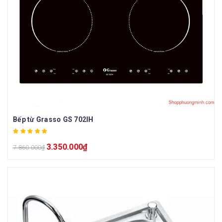
Bếp từ Grasso GS 702IH
3.350.000
₫
7.860.000
₫