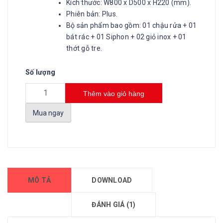
Kích thước: W800 x D500 x H220 (mm).
Phiên bản: Plus.
Bộ sản phẩm bao gồm: 01 chậu rửa + 01
bát rác + 01 Siphon + 02 giỏ inox + 01
thớt gỗ tre.
Số lượng
Thêm vào giỏ hàng
Mua ngay
MÔ TẢ
DOWNLOAD
ĐÁNH GIÁ (1)