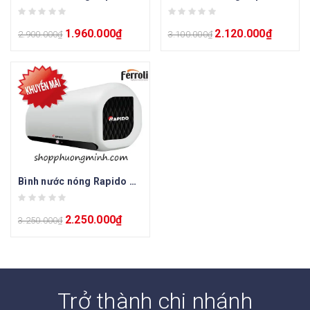
1.960.000
₫
2.120.000
₫
2.900.000
₫
3.100.000
₫
Bình nước nóng Rapido Greta GD 30L
2.250.000
₫
3.250.000
₫
Trở thành chi nhánh