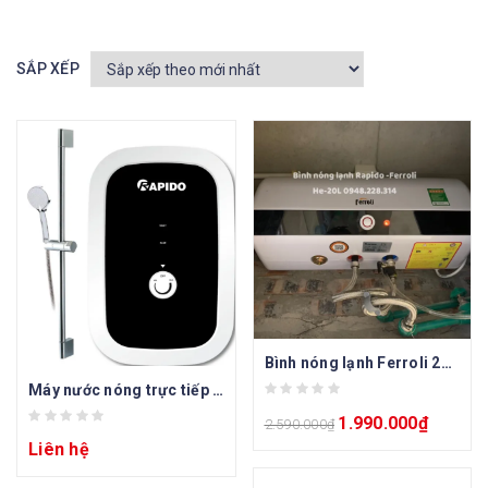
SẮP XẾP
Bình nóng lạnh Ferroli 20L Rapido HE20
Máy nước nóng trực tiếp Stern RIG – SN 4.5
1.990.000
₫
2.590.000
₫
Liên hệ