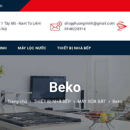
am
 1 Tây Mỗ - Nam Từ Liêm
shopphuongminh@gmail.com
 Nội
0948228314
SINH
MÁY LỌC NƯỚC
THIẾT BỊ NHÀ BẾP
Beko
Trang chủ
THIẾT BỊ NHÀ BẾP
MÁY RỬA BÁT
Beko