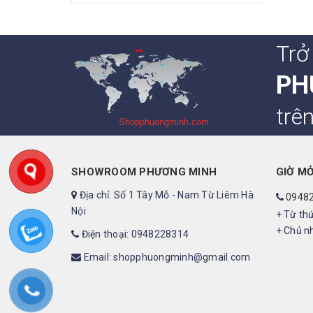
Trở
PH
trê
SHOWROOM PHƯƠNG MINH
GIỜ M
Địa chỉ: Số 1 Tây Mỗ - Nam Từ Liêm Hà
0948
Nội
+ Từ thứ
+ Chủ nh
Điện thoại: 0948228314
Email: shopphuongminh@gmail.com