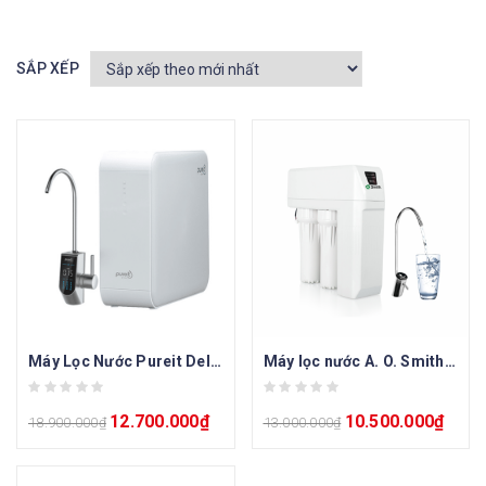
SẮP XẾP
Máy Lọc Nước Pureit Delica UR5840
Máy lọc nước A. O. Smith R400E
12.700.000
₫
10.500.000
₫
18.900.000
₫
13.000.000
₫