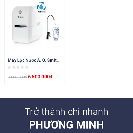
Máy Lọc Nước A. O. Smith AR75-A-S-1E
6.500.000
₫
9.000.000
₫
Trở thành chi nhánh
PHƯƠNG MINH