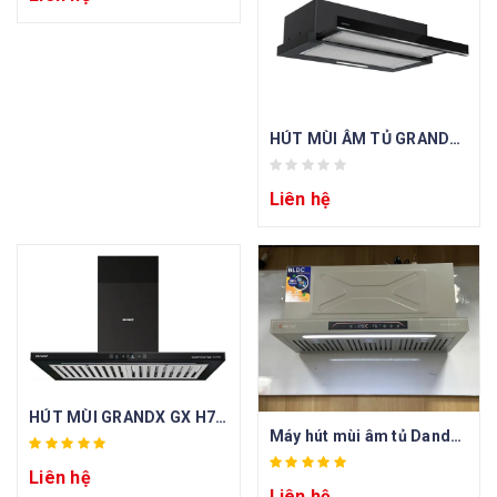
HÚT MÙI ÂM TỦ GRANDX GX H60F56B
Liên hệ
HÚT MÙI GRANDX GX H70T65
Máy hút mùi âm tủ Dandy DY-X35BLDC-X
Liên hệ
Liên hệ