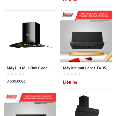
Máy Hút Mùi Kính Cong CZ Smart 88S Serial 8.0
Máy hút mùi Lorca TA 359BS-70CM
3.500.000
₫
Liên hệ