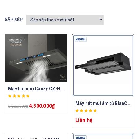
SẮP XẾP
Máy hút mùi Canzy CZ-H388CTC.PRO
Máy hút mùi âm tủ BlanC BA 7032DC-B
4.500.000
₫
5.500.000
₫
Liên hệ