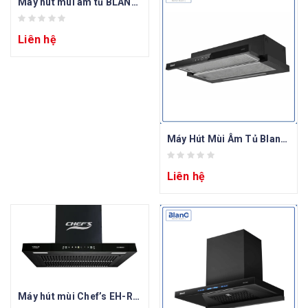
Máy hút mùi âm tủ BLANC BA-7003ATDC
Liên hệ
Máy Hút Mùi Âm Tủ BlanC BA 7002TUB
Liên hệ
Máy hút mùi Chef’s EH-R908E3T