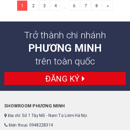
1
2
3
4
6
7
8
»
…
Trở thành chi nhánh
PHƯƠNG MINH
trên toàn quốc
ĐĂNG KÝ
SHOWROOM PHƯƠNG MINH
Địa chỉ: Số 1 Tây Mỗ - Nam Từ Liêm Hà Nội
Điện thoại: 0948228314