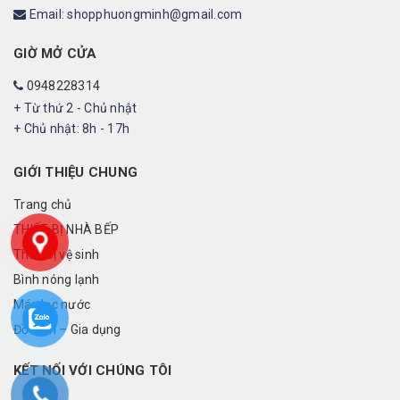
Email: shopphuongminh@gmail.com
GIỜ MỞ CỬA
0948228314
+ Từ thứ 2 - Chủ nhật
+ Chủ nhật: 8h - 17h
GIỚI THIỆU CHUNG
Trang chủ
THIẾT BỊ NHÀ BẾP
Thiết bị vệ sinh
Bình nóng lạnh
Máy lọc nước
Đồ điện – Gia dụng
KẾT NỐI VỚI CHÚNG TÔI