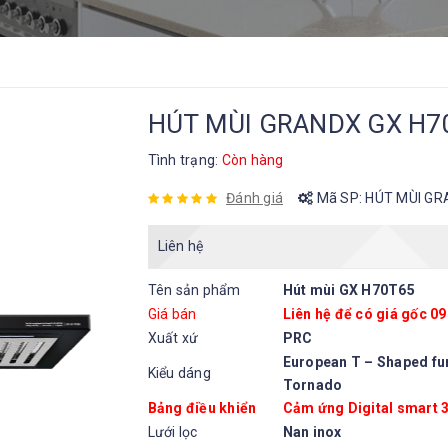
HÚT MÙI GRANDX GX H7
Tình trạng:
Còn hàng
Đánh giá
Mã SP:
HÚT MÙI GR
Liên hệ
Tên sản phẩm
Hút mùi GX H70T65
Giá bán
Liên hệ để có giá gốc 0
Xuất xứ
PRC
European T – Shaped fu
Kiểu dáng
Tornado
Bảng điều khiển
Cảm ứng Digital smart 3
Lưới lọc
Nan inox