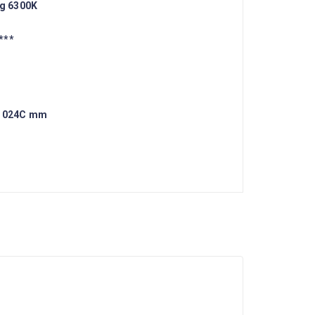
ng 6300K
***
-1024C mm