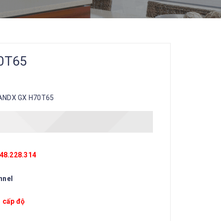
0T65
ANDX GX H70T65
948.228.314
nnel
 cấp độ