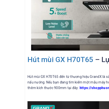
Hút mùi GX H70T65
– Lự
Hút mùi GX H70T65 đến từ thương hiệu GrandX là sản
nấu nướng. Nếu bạn đang tìm kiếm một mẫu máy hút
thêm kích thước 900mm tại đây:
https://shopphu