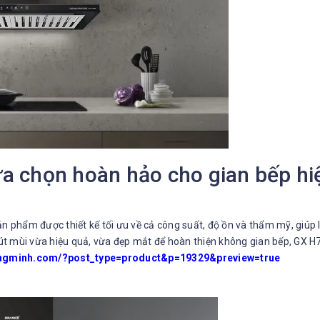
a chọn hoàn hảo cho gian bếp hi
 phẩm được thiết kế tối ưu về cả công suất, độ ồn và thẩm mỹ, giúp l
 mùi vừa hiệu quả, vừa đẹp mắt để hoàn thiện không gian bếp, GX H7
ongminh.com/?post_type=product&p=19329&preview=true