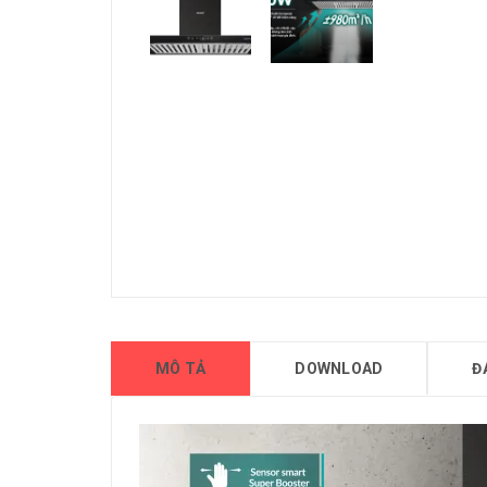
MÔ TẢ
DOWNLOAD
Đ