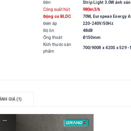
Đèn
Strip Light 3.0W ánh sá
Công suất hút
980m3/h
Động cơ BLDC
70W, European Energy A
Điện áp
220-240V/50Hz
Độ ồn
48dB
Ống thoát
Ø150mm
Kích thước sản
700/900R x 420S x 529 
phẩm
ÁNH GIÁ (1)