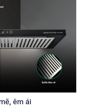
mẽ, êm ái