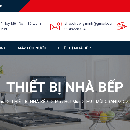
am
 1 Tây Mỗ - Nam Từ Liêm
shopphuongminh@gmail.com
 Nội
0948228314
SINH
MÁY LỌC NƯỚC
THIẾT BỊ NHÀ BẾP
THIẾT BỊ NHÀ BẾP
chủ
THIẾT BỊ NHÀ BẾP
Máy Hút Mùi
HÚT MÙI GRANDX GX