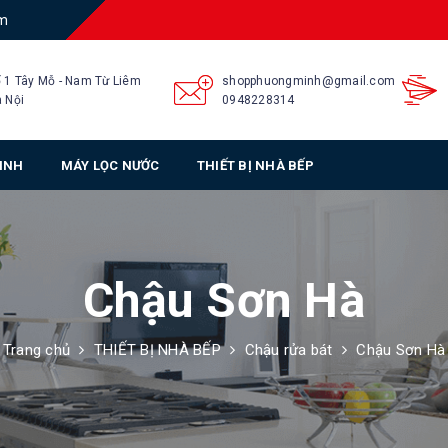
am
 1 Tây Mỗ - Nam Từ Liêm
shopphuongminh@gmail.com
 Nội
0948228314
SINH
MÁY LỌC NƯỚC
THIẾT BỊ NHÀ BẾP
Chậu Sơn Hà
Trang chủ
THIẾT BỊ NHÀ BẾP
Chậu rửa bát
Chậu Sơn Hà