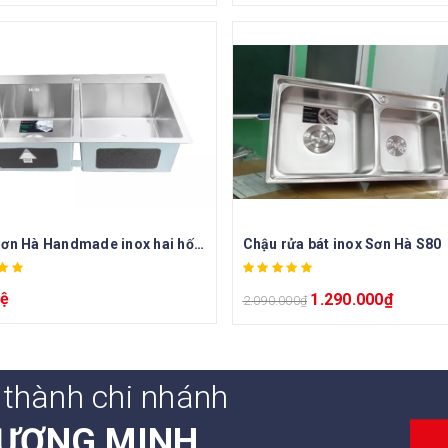
Chậu Sơn Hà Handmade inox hai hố cân
Chậu rửa bát inox Sơn Hà S80
hệ
1.290.000
₫
2.090.000
₫
 thành chi nhánh
ƯƠNG MINH