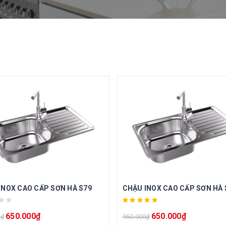
INOX CAO CẤP SƠN HÀ S79
CHẬU INOX CAO CẤP SƠN HÀ 
650.000
₫
650.000
₫
0
₫
950.000
₫