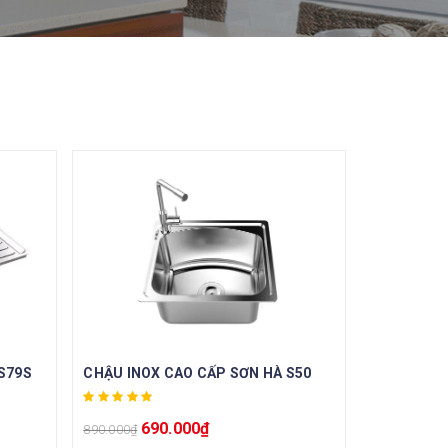
S79S
CHẬU INOX CAO CẤP SƠN HÀ S50
690.000
₫
890.000
₫