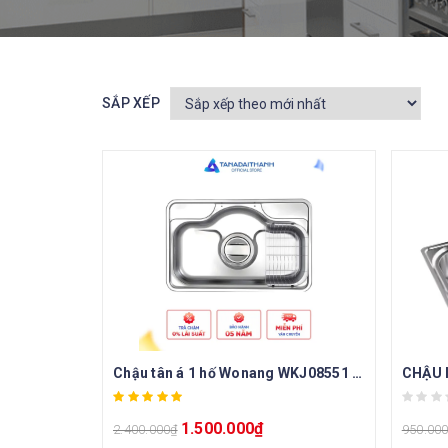
SẮP XẾP
Chậu tân á 1 hố Wonang WKJ08551 inox 304 – Made In Korea
CHẬU 
1.500.000
₫
2.400.000
₫
950.00