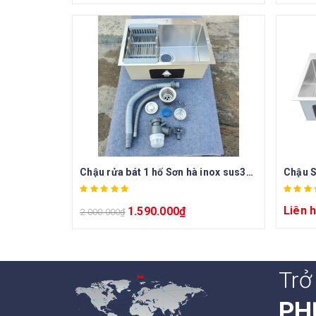
Chậu rửa bát 1 hố Sơn hà inox sus304
Liên 
1.590.000
₫
2.000.000
₫
Trở
PH