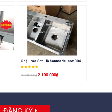
Chậu rửa Sơn Hà hanmade inox 304
2.100.000
₫
2.990.000
₫
ĐĂNG KÝ