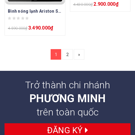
2.900.000
₫
4.430.000
₫
Bình nóng lạnh Ariston Slim Lux Eco 20L
3.490.000
₫
4.590.000
₫
1
2
»
Trở thành chi nhánh
PHƯƠNG MINH
trên toàn quốc
ĐĂNG KÝ