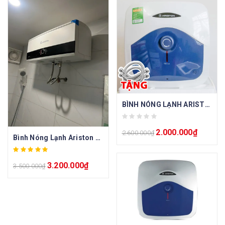
BÌNH NÓNG LẠNH ARISTON BLU 15 R 15L LÍT VUÔNG GIÁN TIẾP 2.5FE 2500W
2.000.000
₫
2.600.000
₫
Bình Nóng Lạnh Ariston 30 Lít SL3 30SL
3.200.000
₫
3.500.000
₫