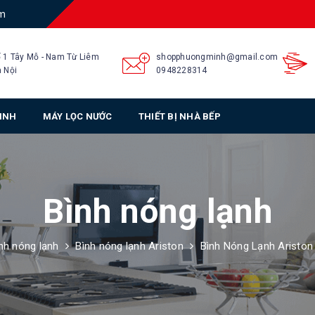
am
 1 Tây Mỗ - Nam Từ Liêm
shopphuongminh@gmail.com
 Nội
0948228314
SINH
MÁY LỌC NƯỚC
THIẾT BỊ NHÀ BẾP
Bình nóng lạnh
nh nóng lạnh
Bình nóng lạnh Ariston
Bình Nóng Lạnh Ariston