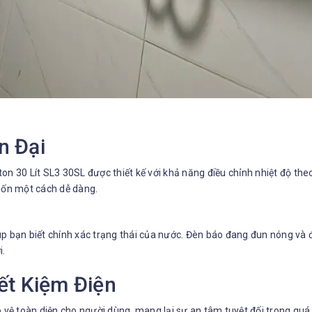
n Đại
ton 30 Lít SL3 30SL được thiết kế với khả năng điều chỉnh nhiệt độ t
muốn một cách dễ dàng.
iúp bạn biết chính xác trạng thái của nước. Đèn báo đang đun nóng và
i.
ết Kiệm Điện
 vệ toàn diện cho người dùng, mang lại sự an tâm tuyệt đối trong quá