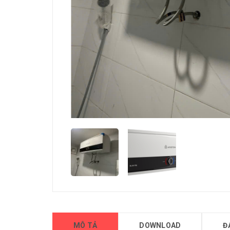
MÔ TẢ
DOWNLOAD
Đ