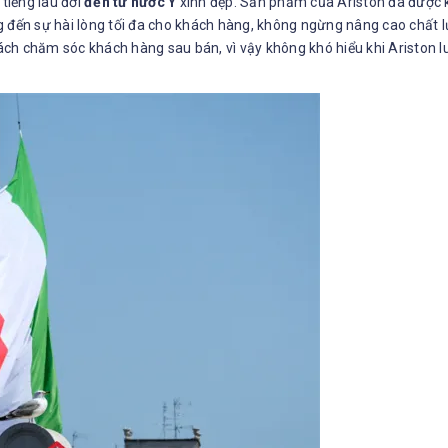
 tiếng lâu đời
đến từ nước Ý
xinh đẹp. Sản phẩm của Ariston đã được kh
mang đến sự hài lòng tối đa cho khách hàng, không ngừng nâng cao chất
sách chăm sóc khách hàng sau bán, vì vậy không khó hiểu khi Ariston lu