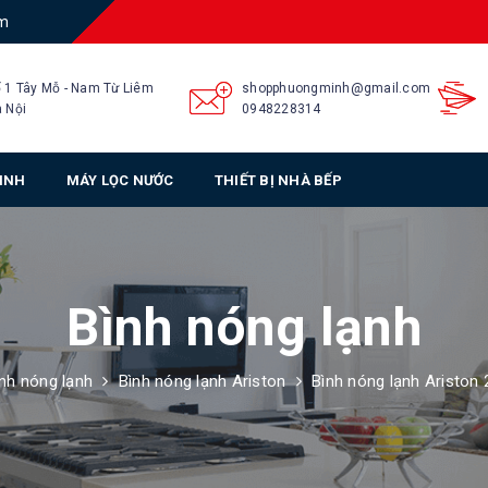
am
 1 Tây Mỗ - Nam Từ Liêm
shopphuongminh@gmail.com
 Nội
0948228314
SINH
MÁY LỌC NƯỚC
THIẾT BỊ NHÀ BẾP
Bình nóng lạnh
nh nóng lạnh
Bình nóng lạnh Ariston
Bình nóng lạnh Ariston 