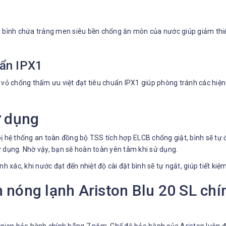
 bình chứa tráng men siêu bền chống ăn mòn của nước giúp giảm thiểu
ẩn IPX1
ị vỏ chống thấm ưu việt đạt tiêu chuẩn IPX1 giúp phòng tránh các hiệ
ử dụng
 hệ thống an toàn đồng bộ TSS tích hợp ELCB chống giật, bình sẽ tự độ
 dụng. Nhờ vậy, bạn sẽ hoàn toàn yên tâm khi sử dụng.
h xác, khi nước đạt đến nhiệt độ cài đặt bình sẽ tự ngắt, giúp tiết ki
h nóng lạnh Ariston Blu 20 SL chí
i gian bảo hành chính hãng 7 năm. Chế độ bảo hành của Ariston luôn 