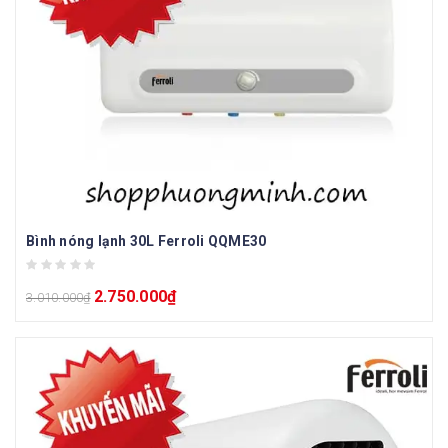
Bình nóng lạnh 30L Ferroli QQME30
2.750.000
₫
3.010.000
₫