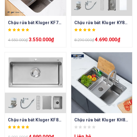
Chậu rửa bát Kluger KF7848FS – S78 Plus
Chậu rửa bát Kluger KY8045SL Plus
3.550.000
₫
4.690.000
₫
4.550.000
₫
8.290.000
₫
Chậu rửa bát Kluger KF8850FS Plus
Chậu rửa bát Kluger KH8048SL Plus
Liên hệ
4.990.000
₫