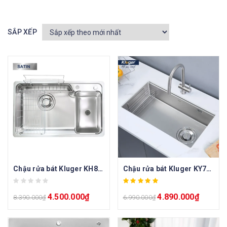
SẮP XẾP
Chậu rửa bát Kluger KH8050ST Plus
Chậu rửa bát Kluger KY7545FS Basic
4.500.000
₫
4.890.000
₫
8.390.000
₫
6.990.000
₫