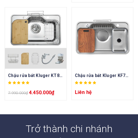
Chậu rửa bát Kluger KT8050FS – S80 Plus
Chậu rửa bát Kluger KF7848FS – S78
Liên hệ
4.450.000
₫
7.990.000
₫
Trở thành chi nhánh