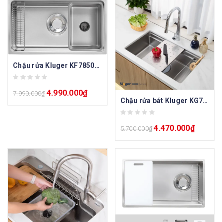
Chậu rửa Kluger KF7850FS Plus
4.990.000
₫
7.990.000
₫
Chậu rửa bát Kluger KG7644FS Plus
4.470.000
₫
5.700.000
₫