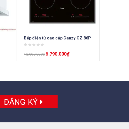
Bếp điện từ cao cấp Canzy CZ 86P
6.790.000
₫
13.000.000
₫
ĐĂNG KÝ