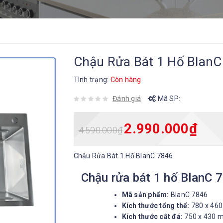
Chậu Rửa Bát 1 Hố BlanC
Tình trạng:
Còn hàng
Đánh giá
Mã SP:
2.990.000
₫
4.590.000
₫
Chậu Rửa Bát 1 Hố BlanC 7846
Chậu rửa bát 1 hố BlanC 
Mã sản phẩm:
BlanC 7846
Kích thước tổng thể:
780 x 460
Kích thước cắt đá:
750 x 430 m