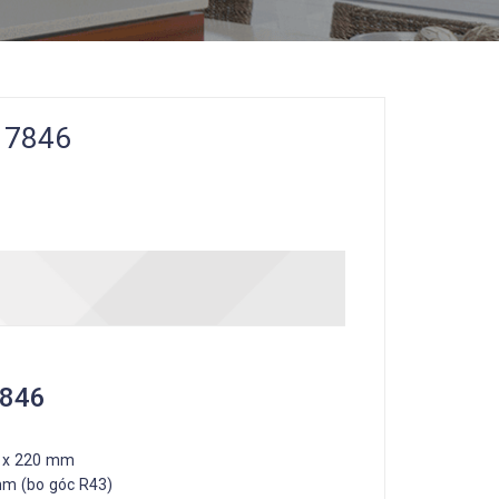
 7846
7846
 x 220 mm
m (bo góc R43)