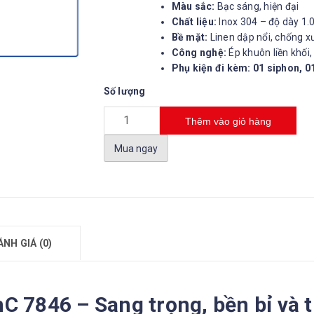
Màu sắc:
Bạc sáng, hiện đại
Chất liệu:
Inox 304 – độ dày 1
Bề mặt:
Linen dập nổi, chống 
Công nghệ:
Ép khuôn liền khối,
Phụ kiện đi kèm: 01 siphon, 01
Số lượng
Thêm vào giỏ hàng
Mua ngay
ÁNH GIÁ (0)
C 7846 – Sang trọng, bền bỉ và t