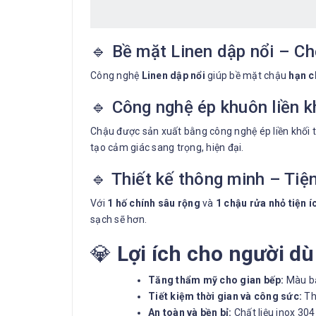
🔹 Bề mặt Linen dập nổi – Ch
Công nghệ
Linen dập nổi
giúp bề mặt chậu
hạn c
🔹 Công nghệ ép khuôn liền k
Chậu được sản xuất bằng công nghệ ép liền khối t
tạo cảm giác sang trọng, hiện đại.
🔹 Thiết kế thông minh – Tiện
Với
1 hố chính sâu rộng
và
1 chậu rửa nhỏ tiện í
sạch sẽ hơn.
💎
Lợi ích cho người d
Tăng thẩm mỹ cho gian bếp:
Màu bạ
Tiết kiệm thời gian và công sức:
Thi
An toàn và bền bỉ:
Chất liệu inox 30