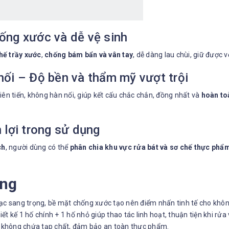
ống xước và dễ vệ sinh
hế trầy xước
,
chống bám bẩn và vân tay
, dễ dàng lau chùi, giữ được 
hối – Độ bền và thẩm mỹ vượt trội
iên tiến, không hàn nối, giúp kết cấu chắc chắn, đồng nhất và
hoàn to
 lợi trong sử dụng
ch
, người dùng có thể
phân chia khu vực rửa bát và sơ chế thực phẩm
ùng
c sang trọng, bề mặt chống xước tạo nên điểm nhấn tinh tế cho không
ết kế 1 hố chính + 1 hố nhỏ giúp thao tác linh hoạt, thuận tiện khi rử
4 không chứa tạp chất, đảm bảo an toàn thực phẩm.