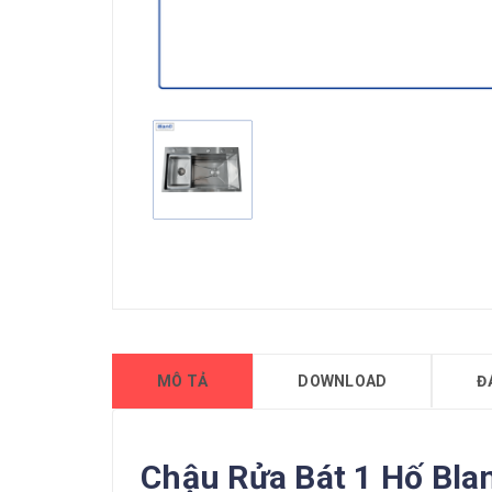
MÔ TẢ
DOWNLOAD
Đ
Chậu Rửa Bát 1 Hố Blan