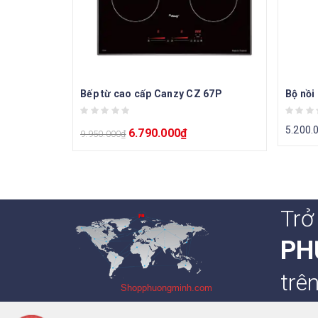
Bếp từ cao cấp Canzy CZ 67P
Bộ nồi
5.200.
6.790.000
₫
9.950.000
₫
Trở
PH
trê