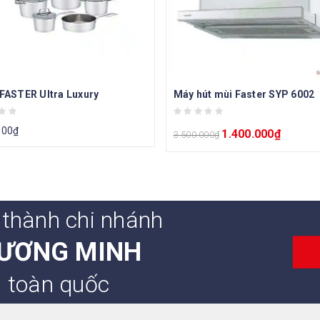
 FASTER Ultra Luxury
Máy hút mùi Faster SYP 6002
000
₫
1.400.000
₫
3.500.000
₫
 thành chi nhánh
ƯƠNG MINH
n toàn quốc