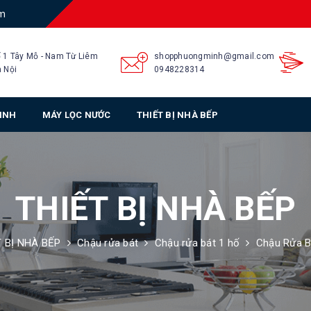
am
 1 Tây Mỗ - Nam Từ Liêm
shopphuongminh@gmail.com
 Nội
0948228314
SINH
MÁY LỌC NƯỚC
THIẾT BỊ NHÀ BẾP
THIẾT BỊ NHÀ BẾP
 BỊ NHÀ BẾP
Chậu rửa bát
Chậu rửa bát 1 hố
Chậu Rửa B