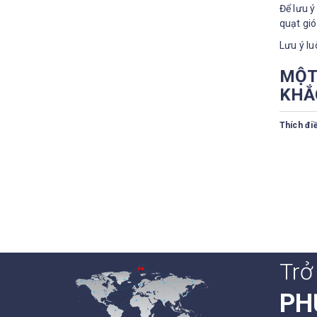
Để lưu ý
quạt gió
Lưu ý l
MỘT
KHẮ
Thích điề
Trở
PH