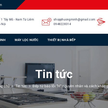
am
 1 Tây Mỗ - Nam Từ Liêm
shopphuongminh@gmail.com
 Nội
0948228314
SINH
MÁY LỌC NƯỚC
THIẾT BỊ NHÀ BẾP
Tin tức
ng chủ
Tin tức
Bếp từ báo lỗi “H” nguyên nhân và cách khắc 