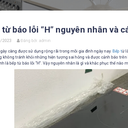
 từ báo lỗi “H” nguyên nhân và 
5/2023
Đăng bởi:
admin
gày càng được sử dụng rộng rãi trong mỗi gia đình ngày nay.
Bếp t
ừ l
 không tránh khỏi những hiện tượng sai hỏng và được cảnh báo trên kh
nh là bếp từ báo lỗi “H”. Vậy nguyên nhân là gì và khắc phục thế nà