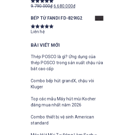
9.790.000
₫
6.680.000
₫
Được xếp
hạng
5.00
5
BẾP TỪ FANDI FD-829IG2
sao
Liên hệ
Được xếp
hạng
5.00
5
BÀI VIẾT MỚI
sao
Thép POSCO là gì? Ứng dụng của
thép POSCO trong sản xuất chậu rửa
bát cao cấp
Combo bếp hút grandX, chậu vòi
Kluger
Top các mẫu Máy hút mùi Kocher
đáng mua nhất năm 2026
Combo thiết bị vệ sinh American
standard