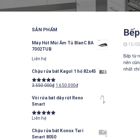
SẢN PHẨM
Bếp
Máy Hút Mùi Âm Tủ BlanC BA
15/0
7002TUB
Bếp từ n
Liên hệ
nên cũng
nhất chí
Chậu rửa bát Kagol 1 hố 82x45
3.550.000
₫
1.650.000
₫
Được xếp
hạng
5.00
5
Vòi rửa bát dây rút Reno
sao
Smart
Liên hệ
Được xếp
hạng
5.00
5
Chậu rửa bát Konox Tari
sao
Smart 8050