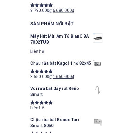
9.790.000
₫
6.680.000
₫
Được xếp
hạng
5.00
5
SẢN PHẨM NỔI BẬT
sao
Máy Hút Mùi Âm Tủ BlanC BA
7002TUB
Liên hệ
Chậu rửa bát Kagol 1 hố 82x45
3.550.000
₫
1.650.000
₫
Được xếp
hạng
5.00
5
Vòi rửa bát dây rút Reno
sao
Smart
Liên hệ
Được xếp
hạng
5.00
5
Chậu rửa bát Konox Tari
sao
Smart 8050