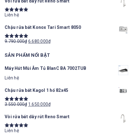
Vòi rửa bát dây rút Reno Smart
sao
Liên hệ
Được xếp
hạng
5.00
5
Chậu rửa bát Konox Tari Smart 8050
sao
9.790.000
₫
6.680.000
₫
Được xếp
hạng
5.00
5
SẢN PHẨM NỔI BẬT
sao
Máy Hút Mùi Âm Tủ BlanC BA 7002TUB
Liên hệ
Chậu rửa bát Kagol 1 hố 82x45
3.550.000
₫
1.650.000
₫
Được xếp
hạng
5.00
5
Vòi rửa bát dây rút Reno Smart
sao
Liên hệ
Được xếp
hạng