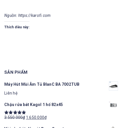
Nguồn: https://karofi.com
Thích điều này:
SẢN PHẨM
Máy Hút Mùi Âm Tủ BlanC BA 7002TUB
Liên hệ
Chậu rửa bát Kagol 1 hố 82x45
3.550.000
₫
1.650.000
₫
Được xếp
hạng
5.00
5