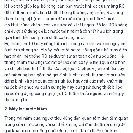
lõi lọc thô giúp loại bỏ rong, cặn bẩn trước khi lọc qua màng RO
để trở thành nước tinh khiết. Thông thường, hệ thống RO cũng
được trang bị bộ lọc carbon đảm bảo rằng mùi hôi và nước
clo khử trùng không còn và nước có vị rất ngon. Bộ lọc RO không
chỉ được sử dụng để lọc nước tại nhà mà còn rất hữu ích trong
quá trình tiền xử lý hóa chất có trong nước.
Hệ thống lọc RO này cũng hữu ích trong các khu vực có nguy cơ
ô nhiễm phóng xạ. Vì vậy, nếu một người sống gần nhà máy điện
hạt nhân, hệ thống RO sẽ duy trì sự an toàn của nước uống. Hệ
thống thẩm thấu ngược rất dễ lắp đặt, có tỷ lệ hiệu quả cao hơn
và chí phí bảo trì tối thiểu. Các bộ lọc RO phục vụ cho nhiều quy
mô sử dụng bao gồm hộ gia đình, kinh doanh thương mại nước
đóng bình và sản xuất công nghiệp. Ngay cả các máy khử mặn
nước biển phục vụ quân sự ngày nay cũng sử dụng thiết bị lọc
nước ứng dụng công nghệ lọc RO thẩm thấu ngược vì những lý
do tương tự.
2. Máy lọc nước kiềm
Trong vài năm qua, người tiêu dùng dần quan tâm đến tầm quan
trọng của nước uống với cơ thể, không chỉ đơn thuần là uống để
giải khát mà còn uống nước đúng cách để cải thiện sức khỏe,