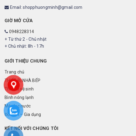
Email: shopphuongminh@gmail.com
GIỜ MỞ CỬA
0948228314
+ Từ thứ 2 - Chủ nhật
+ Chủ nhật: 8h - 17h
GIỚI THIỆU CHUNG
Trang chủ
THIẾT BỊ NHÀ BẾP
Thiết bị vệ sinh
Bình nóng lạnh
Máy lọc nước
Đồ điện – Gia dụng
KẾT NỐI VỚI CHÚNG TÔI