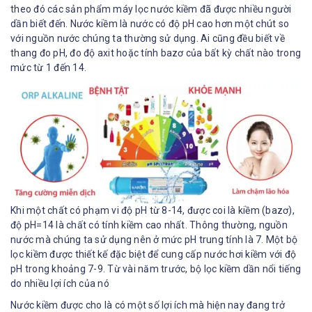
theo đó các sản phẩm máy lọc nước kiềm đã được nhiều người
dần biết đến. Nước kiềm là nước có độ pH cao hơn một chút so
với nguồn nước chúng ta thường sử dụng. Ai cũng đều biết về
thang đo pH, đo độ axit hoặc tính bazơ của bất kỳ chất nào trong
mức từ 1 đến 14.
Khi một chất có phạm vi độ pH từ 8-14, được coi là kiềm (bazơ),
độ pH=14 là chất có tính kiềm cao nhất. Thông thường, nguồn
nước mà chúng ta sử dụng nên ở mức pH trung tính là 7. Một bộ
lọc kiềm được thiết kế đặc biệt để cung cấp nước hơi kiềm với độ
pH trong khoảng 7-9. Từ vài năm trước, bộ lọc kiềm dần nổi tiếng
do nhiều lợi ích của nó
Nước kiềm được cho là có một số lợi ích mà hiện nay đang trở