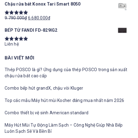
5.00
5
Chậu rửa bát Konox Tari Smart 8050
sao
9.790.000
₫
6.680.000
₫
Được xếp
hạng
5.00
5
BẾP TỪ FANDI FD-829IG2
sao
Liên hệ
Được xếp
hạng
5.00
5
BÀI VIẾT MỚI
sao
Thép POSCO là gì? Ứng dụng của thép POSCO trong sản xuất
chậu rửa bát cao cấp
Combo bếp hút grandX, chậu vòi Kluger
Top các mẫu Máy hút mùi Kocher đáng mua nhất năm 2026
Combo thiết bị vệ sinh American standard
Máy Hút Mùi Tự Động Làm Sạch – Công Nghệ Giúp Nhà Bếp
Luôn Sạch Sẽ Và Bền Bỉ