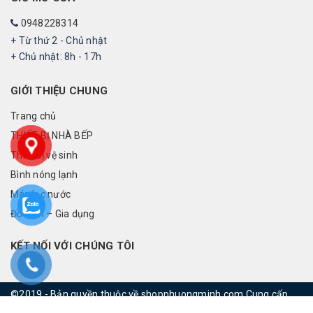
0948228314
+ Từ thứ 2 - Chủ nhật
+ Chủ nhật: 8h - 17h
GIỚI THIỆU CHUNG
Trang chủ
THIẾT BỊ NHÀ BẾP
Thiết bị vệ sinh
Bình nóng lạnh
Máy lọc nước
Đồ điện – Gia dụng
KẾT NỐI VỚI CHÚNG TÔI
©2019 - Bản quyền thuộc về shopphuongminh.com
Cung cấp