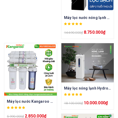
Máy lọc nước nóng lạnh Karofi KAD-L82
8.750.000
₫
14.690.000
₫
Máy lọc nóng lạnh Hydrogen Ion Kiềm KG10A8ES
Máy lọc nước Kangaroo Hydrogen KG100ESGUS9
10.000.000
₫
18.100.000
₫
2.850.000
₫
5.990.000
₫