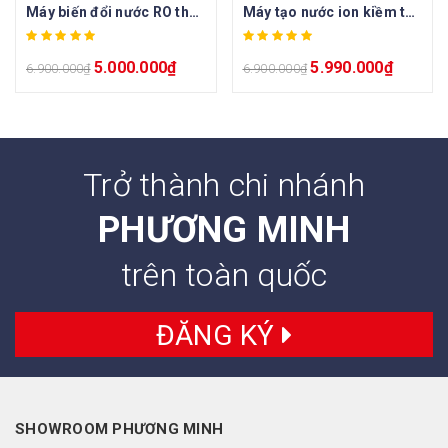
Máy biến đổi nước RO thành nước ion kiềm tươi Daikiosan DN068
Máy tạo nước ion kiềm từ từ máy lọc Ro sẵn có Daikiosan DN086
5.000.000
₫
5.990.000
₫
6.900.000
₫
6.900.000
₫
Trở thành chi nhánh
PHƯƠNG MINH
trên toàn quốc
ĐĂNG KÝ
SHOWROOM PHƯƠNG MINH