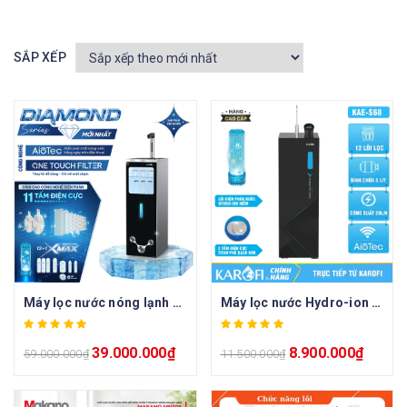
SẮP XẾP
Máy lọc nước nóng lạnh Hydro-ion kiềm Karofi DIAMOND SA66
Máy lọc nước Hydro-ion kiềm Karofi KAE-S68 – 12 lõi lọc
39.000.000
₫
8.900.000
₫
59.000.000
₫
11.500.000
₫