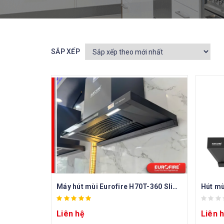
SẮP XẾP
Máy hút mùi Eurofire H70T-360 Slim+
Hút mù
Liên hệ
Liên 