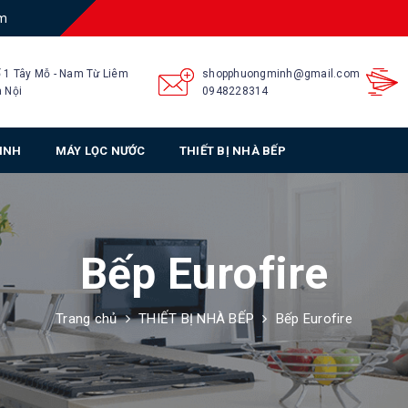
am
 1 Tây Mỗ - Nam Từ Liêm
shopphuongminh@gmail.com
 Nội
0948228314
SINH
MÁY LỌC NƯỚC
THIẾT BỊ NHÀ BẾP
Bếp Eurofire
Trang chủ
THIẾT BỊ NHÀ BẾP
Bếp Eurofire