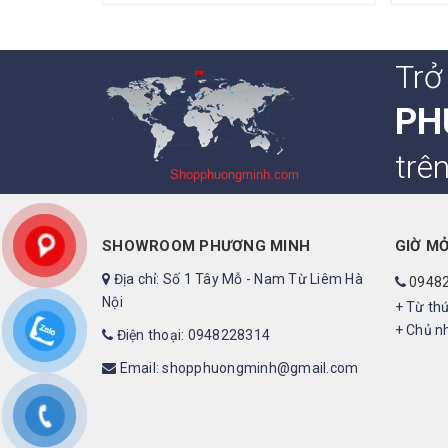
Trở
PH
trê
SHOWROOM PHƯƠNG MINH
GIỜ M
Địa chỉ: Số 1 Tây Mỗ - Nam Từ Liêm Hà
0948
Nội
+ Từ thứ
+ Chủ nh
Điện thoại: 0948228314
Email: shopphuongminh@gmail.com