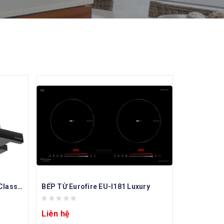
Hút mùi âm tủ eurofire EF016 Classical
BẾP TỪ Eurofire EU-I181 Luxury
Liên hệ