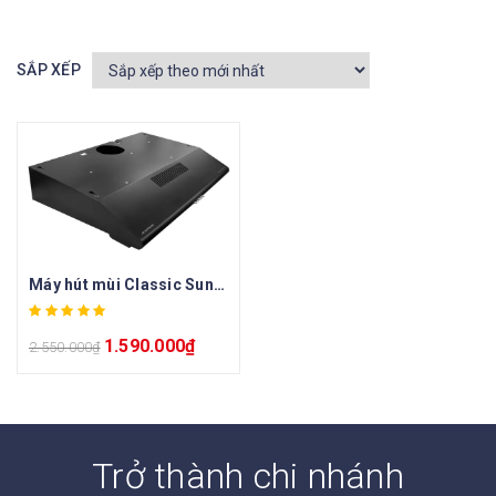
SẮP XẾP
Máy hút mùi Classic Sunhouse SHB6121B
1.590.000
₫
2.550.000
₫
Trở thành chi nhánh