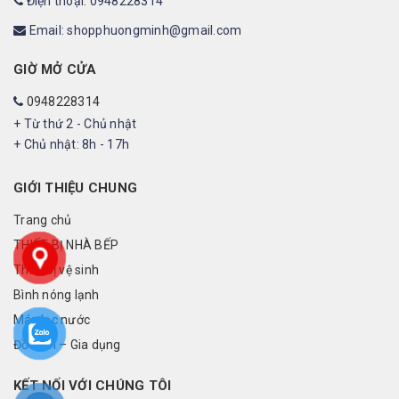
Điện thoại: 0948228314
Email: shopphuongminh@gmail.com
GIỜ MỞ CỬA
0948228314
+ Từ thứ 2 - Chủ nhật
+ Chủ nhật: 8h - 17h
GIỚI THIỆU CHUNG
Trang chủ
THIẾT BỊ NHÀ BẾP
Thiết bị vệ sinh
Bình nóng lạnh
Máy lọc nước
Đồ điện – Gia dụng
KẾT NỐI VỚI CHÚNG TÔI