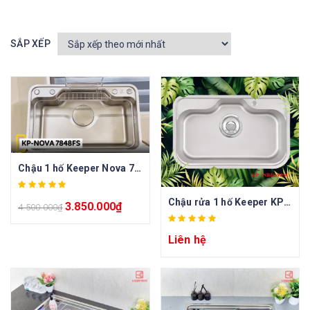
SẮP XẾP
Chậu 1 hố Keeper Nova 7848FS
Chậu rửa 1 hố Keeper KP – NB8050SU
3.850.000
₫
4.500.000
₫
Liên hệ