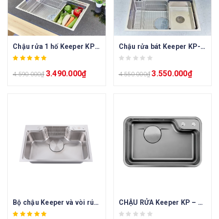
Chậu rửa 1 hố Keeper KP-7545NL
Chậu rửa bát Keeper KP-6845
3.490.000
₫
3.550.000
₫
4.590.000
₫
4.550.000
₫
Bộ chậu Keeper và vòi rút Kagol K36
CHẬU RỬA Keeper KP – CR08 – 7548LUX