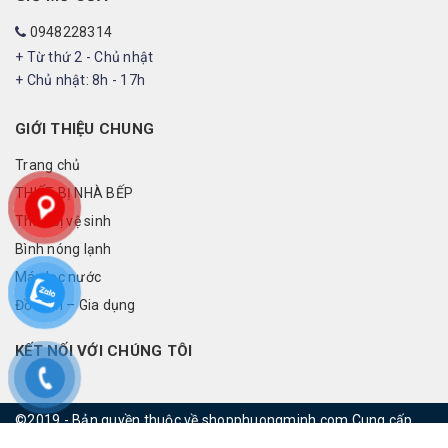
0948228314
+ Từ thứ 2 - Chủ nhật
+ Chủ nhật: 8h - 17h
GIỚI THIỆU CHUNG
Trang chủ
THIẾT BỊ NHÀ BẾP
Thiết bị vệ sinh
Bình nóng lạnh
Máy lọc nước
Đồ điện – Gia dụng
KẾT NỐI VỚI CHÚNG TÔI
©2019 - Bản quyền thuộc về shopphuongminh.com
Cung cấp