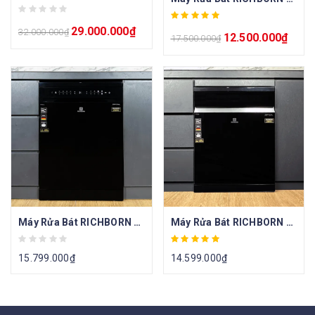
29.000.000
₫
32.000.000
₫
12.500.000
₫
17.500.000
₫
Máy Rửa Bát RICHBORN RDP6085-S9 Master
Máy Rửa Bát RICHBORN RDG6080-S9 Ultra
15.799.000
₫
14.599.000
₫