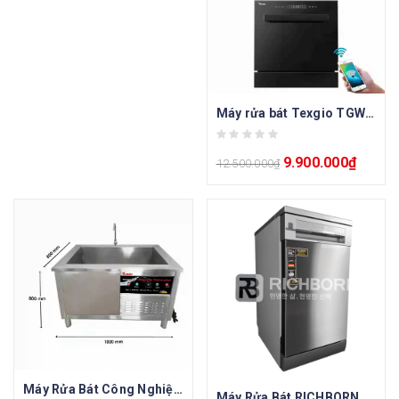
Máy rửa bát Texgio TGWFD78GB
9.900.000
₫
12.500.000
₫
Máy Rửa Bát Công Nghiệp Texgio
Máy Rửa Bát RICHBORN RDS4585EMS