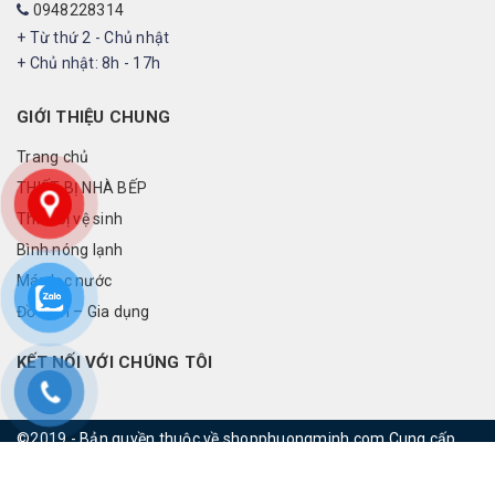
0948228314
+ Từ thứ 2 - Chủ nhật
+ Chủ nhật: 8h - 17h
GIỚI THIỆU CHUNG
Trang chủ
THIẾT BỊ NHÀ BẾP
Thiết bị vệ sinh
Bình nóng lạnh
Máy lọc nước
Đồ điện – Gia dụng
KẾT NỐI VỚI CHÚNG TÔI
©2019 - Bản quyền thuộc về shopphuongminh.com
Cung cấp
bởi
rainbowvietnam.net