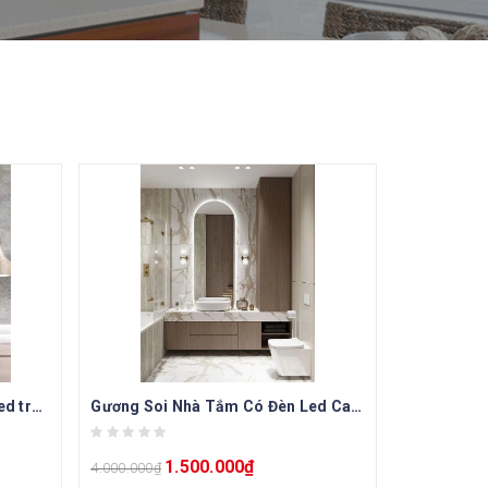
Gương điện phòng tắm Archi led tròn ALD50-3M1V
Gương Soi Nhà Tắm Có Đèn Led Cao Cấp AL60160-TH
1.500.000
₫
4.000.000
₫