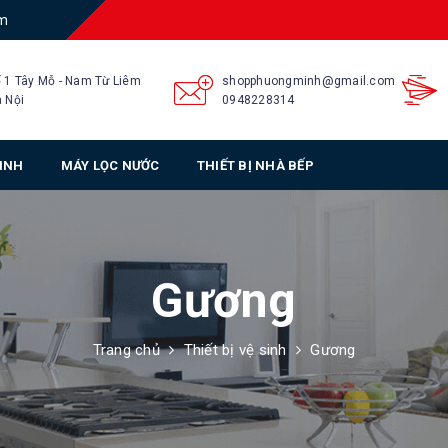
am
 1 Tây Mỗ - Nam Từ Liêm
shopphuongminh@gmail.com
 Nội
0948228314
SINH
MÁY LỌC NƯỚC
THIẾT BỊ NHÀ BẾP
Gương
Trang chủ
Thiết bị vệ sinh
Gương