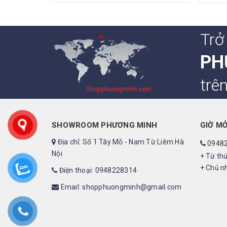
Trở
PH
trê
SHOWROOM PHƯƠNG MINH
GIỜ M
Địa chỉ: Số 1 Tây Mỗ - Nam Từ Liêm Hà
0948
Nội
+ Từ thứ
+ Chủ nh
Điện thoại: 0948228314
Email: shopphuongminh@gmail.com