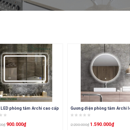
LED phòng tắm Archi cao cấp
900.000
₫
1.590.000
₫
00
₫
2.200.000
₫