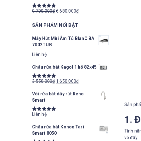
9.790.000
₫
6.680.000
₫
Được xếp
hạng
5.00
5
SẢN PHẨM NỔI BẬT
sao
Máy Hút Mùi Âm Tủ BlanC BA
7002TUB
Liên hệ
Chậu rửa bát Kagol 1 hố 82x45
3.550.000
₫
1.650.000
₫
Được xếp
hạng
5.00
5
Vòi rửa bát dây rút Reno
sao
Smart
Sản phẩ
Liên hệ
Được xếp
1. 
hạng
5.00
5
Chậu rửa bát Konox Tari
sao
Tính nă
Smart 8050
võ đấy.