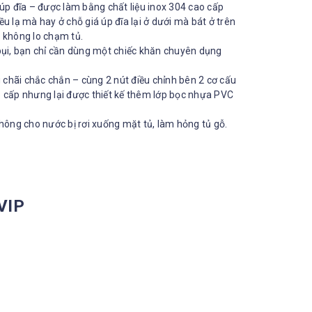
 úp đĩa – được làm bằng chất liệu inox 304 cao cấp
ều lạ mà hay ở chỗ giá úp đĩa lại ở dưới mà bát ở trên
à không lo chạm tủ.
ụi, bạn chỉ cần dùng một chiếc khăn chuyên dụng
g chãi chắc chắn – cùng 2 nút điều chỉnh bên 2 cơ cấu
o cấp nhưng lại được thiết kế thêm lớp bọc nhựa PVC
ông cho nước bị rơi xuống mặt tủ, làm hỏng tủ gỗ.
VIP