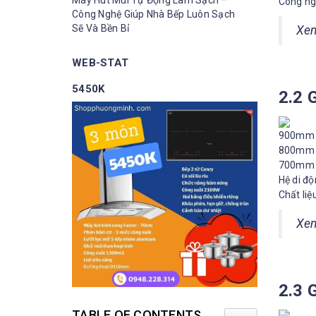
Máy Hút Mùi Tự Động Làm Sạch –
Công ng
Công Nghệ Giúp Nhà Bếp Luôn Sạch
Sẽ Và Bền Bỉ
Xe
WEB-STAT
5450K
2.2 
900mm 
800mm 
700mm 
Hệ di độ
Chất liệ
Xe
2.3 
TABLE OF CONTENTS
TOGGLE TABLE O