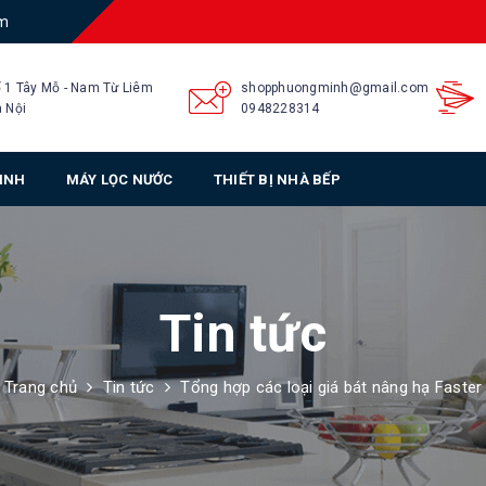
am
 1 Tây Mỗ - Nam Từ Liêm
shopphuongminh@gmail.com
 Nội
0948228314
SINH
MÁY LỌC NƯỚC
THIẾT BỊ NHÀ BẾP
Tin tức
Trang chủ
Tin tức
Tổng hợp các loại giá bát nâng hạ Faster