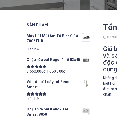
SẢN PHẨM
Tổn
Máy Hút Mùi Âm Tủ BlanC BA
07/0
7002TUB
Giá 
Liên hệ
và s
Chậu rửa bát Kagol 1 hố 82x45
độc 
dụng
3.550.000
₫
1.650.000
₫
Được xếp
hạng
Không ch
5.00
5
Vòi rửa bát dây rút Reno
sao
biệt hơn
Smart
đưa ra m
chắn.
Liên hệ
Được xếp
hạng
5.00
5
Chậu rửa bát Konox Tari
sao
Smart 8050