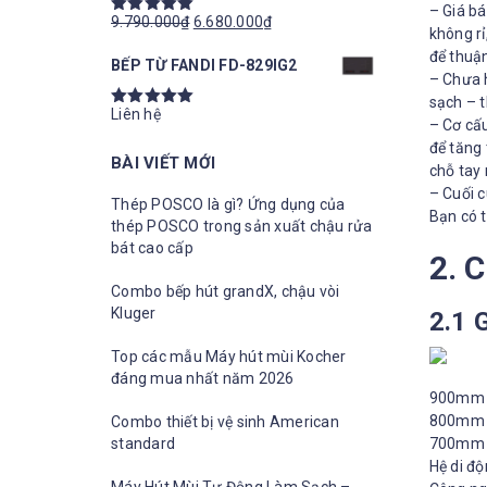
– Giá bá
9.790.000
₫
6.680.000
₫
Được xếp
không rỉ
hạng
5.00
5
để thuận
BẾP TỪ FANDI FD-829IG2
sao
– Chưa h
sạch – 
Liên hệ
Được xếp
– Cơ cấu
hạng
để tăng 
5.00
5
BÀI VIẾT MỚI
sao
chỗ tay 
– Cuối 
Thép POSCO là gì? Ứng dụng của
Bạn có 
thép POSCO trong sản xuất chậu rửa
bát cao cấp
2. 
Combo bếp hút grandX, chậu vòi
Kluger
2.1 
Top các mẫu Máy hút mùi Kocher
đáng mua nhất năm 2026
900mm 
800mm 
Combo thiết bị vệ sinh American
standard
700mm 
Hệ di độ