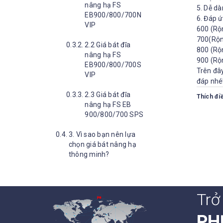
nâng hạ FS
5. Dễ dà
EB900/800/700N
6. Đáp ứ
VIP
600 (Rộ
700(Rộn
2.2 Giá bát đĩa
800 (Rộ
nâng hạ FS
900 (Rộ
EB900/800/700S
Trên đây
VIP
đáp nhé
2.3 Giá bát đĩa
Thích điề
nâng hạ FS EB
900/800/700 SPS
3. Vì sao bạn nên lựa
chọn giá bát nâng hạ
thông minh?
Trở
PH