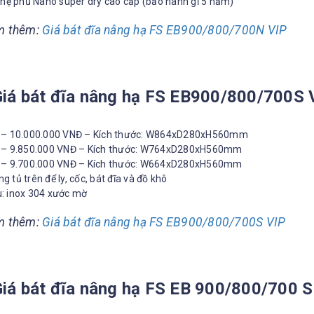
hệ phủ Nano super dry cao cấp (bảo hành gỉ 5 năm)
m thêm:
Giá bát đĩa nâng hạ FS EB900/800/700N VIP
Giá bát đĩa nâng hạ FS EB900/800/700S 
– 10.000.000 VNĐ – Kích thước: W864xD280xH560mm
– 9.850.000 VNĐ – Kích thước: W764xD280xH560mm
– 9.700.000 VNĐ – Kích thước: W664xD280xH560mm
ng tủ trên để ly, cốc, bát đĩa và đồ khô
u: inox 304 xước mờ
m thêm:
Giá bát đĩa nâng hạ FS EB900/800/700S VIP
Giá bát đĩa nâng hạ FS EB 900/800/700 
F CONTENT