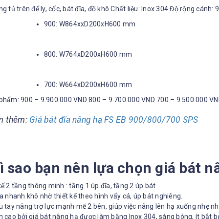
ng tủ trên để ly, cốc, bát đĩa, đồ khô Chất liệu: Inox 304 Độ rộng c
900: W864xxD200xH600 mm
800: W764xD200xH600 mm
700: W664xD200xH600 mm
 phẩm: 900 – 9.900.000 VND 800 – 9.700.000 VND 700 – 9.500.000 V
m thêm:
Giá bát đĩa nâng hạ FS EB 900/800/700 SPS
Vì sao bạn nên lựa chọn giá bát 
kế 2 tầng thông minh : tầng 1 úp đĩa, tầng 2 úp bát
ĩa nhanh khô nhờ thiết kế theo hình vẩy cá, úp bát nghiêng.
u tay nâng trợ lực mạnh mẽ 2 bên, giúp việc nâng lên hạ xuống nhẹ nh
n cao bởi giá bát nâng hạ được làm bằng Inox 304, sáng bóng, ít bắt bụ