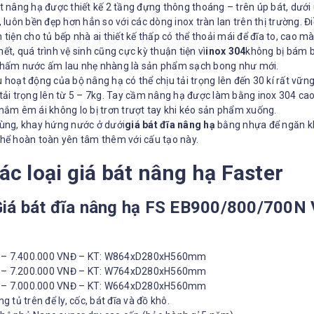
t nâng hạ được thiết kế 2 tầng đựng thông thoáng – trên úp bát, dưới
, luôn bền đẹp hơn hẳn so với các dòng inox tràn lan trên thị trường. Đi
 tiện cho tủ bếp nhà ai thiết kế thấp có thể thoải mái để đĩa to, cao m
ết, quá trình vệ sinh cũng cực kỳ thuận tiện vì
inox 304
không bị bám b
thấm nước ấm lau nhẹ nhàng là sản phẩm sạch bong như mới.
 hoạt động của bộ nâng hạ có thể chịu tải trọng lên đến 30 kí rất vữn
tải trọng lên từ 5 – 7kg. Tay cầm nâng hạ được làm bằng inox 304 ca
nắm êm ái không lo bị trơn trượt tay khi kéo sản phẩm xuống.
cùng, khay hứng nước ở dưới
giá bát đĩa nâng hạ
bằng nhựa để ngăn kh
thể hoàn toàn yên tâm thêm với cấu tạo này.
Các loại giá bát nâng hạ Faster
Giá bát đĩa nâng hạ FS EB900/800/700N 
– 7.400.000 VNĐ – KT: W864xD280xH560mm
– 7.200.000 VNĐ – KT: W764xD280xH560mm
– 7.000.000 VNĐ – KT: W664xD280xH560mm
ng tủ trên để ly, cốc, bát đĩa và đồ khô.