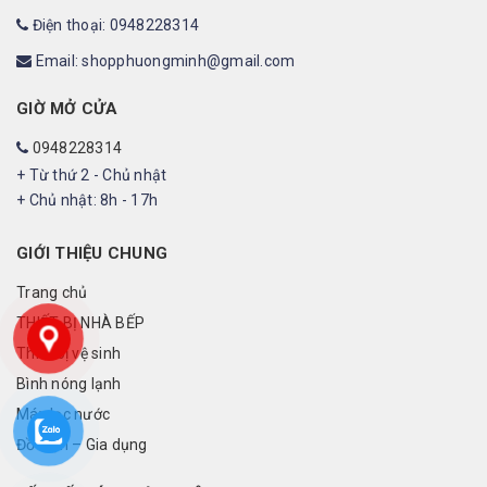
Điện thoại: 0948228314
Email: shopphuongminh@gmail.com
GIỜ MỞ CỬA
0948228314
+ Từ thứ 2 - Chủ nhật
+ Chủ nhật: 8h - 17h
GIỚI THIỆU CHUNG
Trang chủ
THIẾT BỊ NHÀ BẾP
Thiết bị vệ sinh
Bình nóng lạnh
Máy lọc nước
Đồ điện – Gia dụng