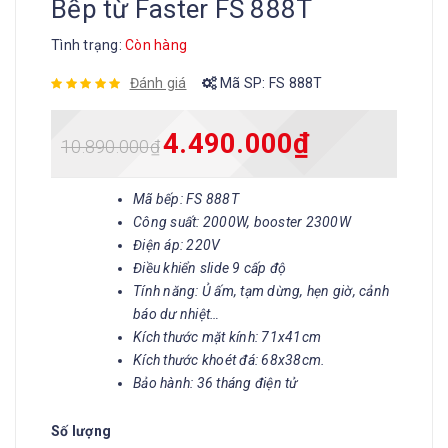
Bếp từ Faster FS 888T
Tình trạng:
Còn hàng
Đánh giá
Mã SP:
FS 888T
4.490.000
₫
10.890.000
₫
Mã bếp: FS 888T
Công suất: 2000W, booster 2300W
Điện áp: 220V
Điều khiển slide 9 cấp độ
Tính năng: Ủ ấm, tạm dừng, hẹn giờ, cảnh
báo dư nhiệt…
Kích thước mặt kính: 71x41cm
Kích thước khoét đá: 68x38cm.
Bảo hành: 36 tháng điện tử
Số lượng