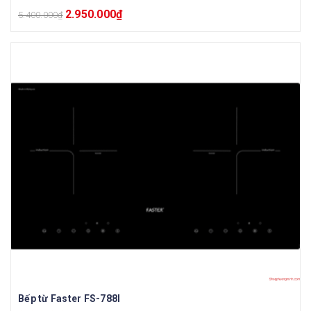
2.950.000
₫
5.400.000
₫
Bếp từ Faster FS-788I