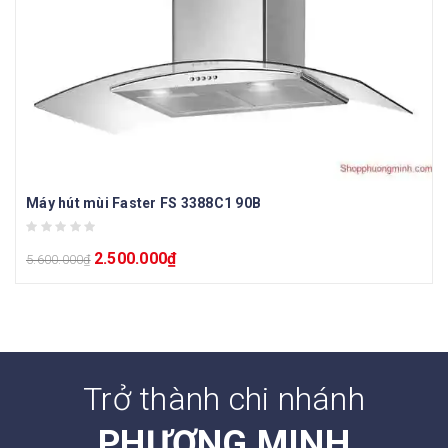
Máy hút mùi Faster FS 3388C1 90B
2.500.000
₫
5.600.000
₫
Trở thành chi nhánh
PHƯƠNG MINH