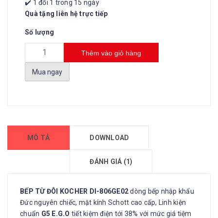
✔️ 1 đổi 1 trong 15 ngày
Quà tặng liên hệ trực tiếp
Số lượng
Thêm vào giỏ hàng
Mua ngay
MÔ TẢ
DOWNLOAD
ĐÁNH GIÁ (1)
BẾP TỪ ĐÔI KOCHER DI-806GE02
dòng bếp nhập khẩu
Đức nguyên chiếc, mặt kính Schott cao cấp, Linh kiện
chuẩn
G5 E.G.O
tiết kiệm điện tới 38% với mức giá tiệm