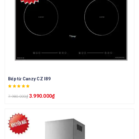
Bếp từ Canzy CZ I89
3.990.000
₫
7.980.000
₫