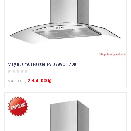
Máy hút mùi Faster FS 3388C1 70B
2.950.000
₫
5.400.000
₫