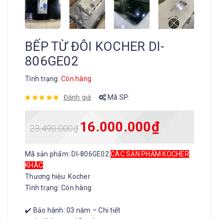
BẾP TỪ ĐÔI KOCHER DI-
806GE02
Tình trạng:
Còn hàng
Đánh giá
Mã SP:
16.000.000
₫
23.490.000
₫
Mã sản phẩm: DI-806GE02
CÁC SẢN PHẨM KOCHER
KHÁC
Thương hiệu: Kocher
Tình trạng: Còn hàng
✔️ Bảo hành: 03 năm – Chi tiết