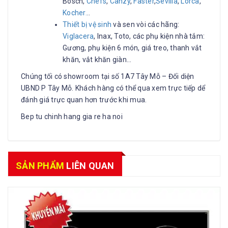
Bosch,
Chefs
,
Canzy
,
Faster
,
Sevilla
,
Lorca
,
Kocher.
..
Thiết bị vệ sinh
và sen vòi các hãng:
Viglacera
, Inax, Toto, các phụ kiện nhà tắm:
Gương, phụ kiện 6 món, giá treo, thanh vắt
khăn, vắt khăn giàn…
Chúng tối có showroom tại số 1A7 Tây Mỗ – Đối diện
UBND P Tây Mỗ. Khách hàng có thể qua xem trực tiếp dể
đánh giá trực quan hơn trước khi mua.
Bep tu chinh hang gia re ha noi
SẢN PHẨM
LIÊN QUAN