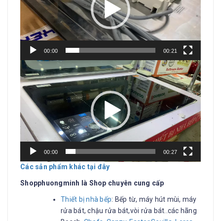
00:00
00:21
Trình
chơi
Video
00:00
00:27
Các sản phẩm khác tại đây
Shopphuongminh
là Shop chuyên cung cấp
Thiết bị nhà bếp
: Bếp từ, máy hút mùi, máy
rửa bát, chậu rửa bát,vòi rửa bát..các hãng