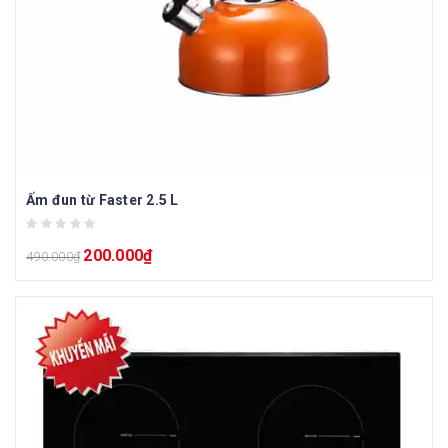
Ấm đun từ Faster 2.5 L
200.000
₫
490.000
₫