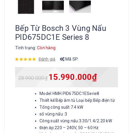
Bếp Từ Bosch 3 Vùng Nấu
PID675DC1E Series 8
Tình trạng:
Còn hàng
Đánh giá
Mã SP:
15.990.000
₫
28.990.000
₫
Model HMH.PID675DC1ESerie8
Thiết kế:Bếp âm tủ Loại bếp:Bếp điện từ
Tổng công suất:7.4 kW
số vùng nấu :3
Công suất vùng nấu:3.30/1.4/2.20 kW
Điện áp:220 – 240V, 50 – 60 Hz