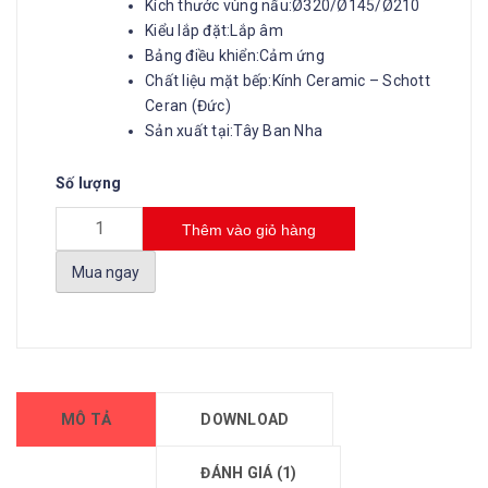
Kích thước vùng nấu:Ø320/Ø145/Ø210
Kiểu lắp đặt:Lắp âm
Bảng điều khiển:Cảm ứng
Chất liệu mặt bếp:Kính Ceramic – Schott
Ceran (Đức)
Sản xuất tại:Tây Ban Nha
Số lượng
Thêm vào giỏ hàng
Mua ngay
MÔ TẢ
DOWNLOAD
ĐÁNH GIÁ (1)