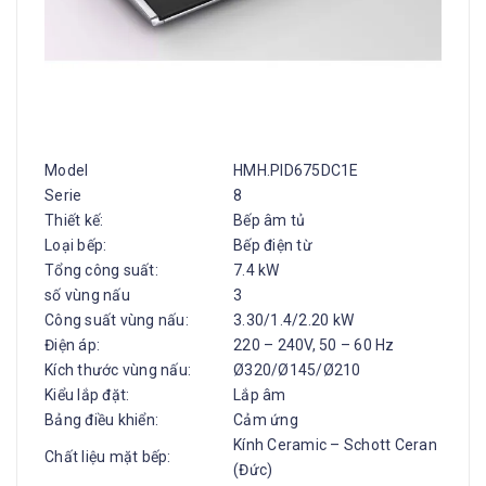
Model
HMH.PID675DC1E
Serie
8
Thiết kế:
Bếp âm tủ
Loại bếp:
Bếp điện từ
Tổng công suất:
7.4 kW
số vùng nấu
3
Công suất vùng nấu:
3.30/1.4/2.20 kW
Điện áp:
220 – 240V, 50 – 60 Hz
Kích thước vùng nấu:
Ø320/Ø145/Ø210
Kiểu lắp đặt:
Lắp âm
Bảng điều khiển:
Cảm ứng
Kính Ceramic – Schott Ceran
Chất liệu mặt bếp:
(Đức)