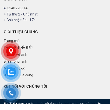
0948228314
+ Từ thứ 2 - Chủ nhật
+ Chủ nhật: 8h - 17h
GIỚI THIỆU CHUNG
Trang chủ
THIẾT BỊ NHÀ BẾP
Thiết bị vệ sinh
Bình nóng lạnh
Máy lọc nước
Đồ điện – Gia dụng
KẾT NỐI VỚI CHÚNG TÔI
©2019 - Bản quyền thuộc về shopphuongminh.com
Cung cấp