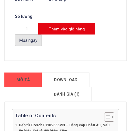
Số lượng
Thêm vào giỏ hàng
Mua ngay
MÔ TẢ
DOWNLOAD
ĐÁNH GIÁ (1)
Table of Contents
Bếp từ Bosch PPI82566VN – Đẳng cấp Châu Âu, Nấu
ăn hiện đại và tiết kiệm điện