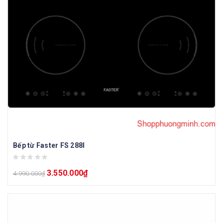
Bếp từ Faster FS 288I
3.550.000
₫
4.990.000
₫