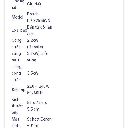
Thông
Chi tiết
số
Bosch
Model
PPI82566VN
Bếp từ đôi lắp
Loại bếp
âm
Công
2.2kW
suất
(Booster
vùng
3.1kW) mỗi
nấu
vùng
Tổng
công
3.5kW
suất
220 – 240V,
Điện áp
50/60Hz
Kích
51 x 75.6 x
thước
5.5 cm
bếp
Mặt
Schott Ceran
kính
– Đức