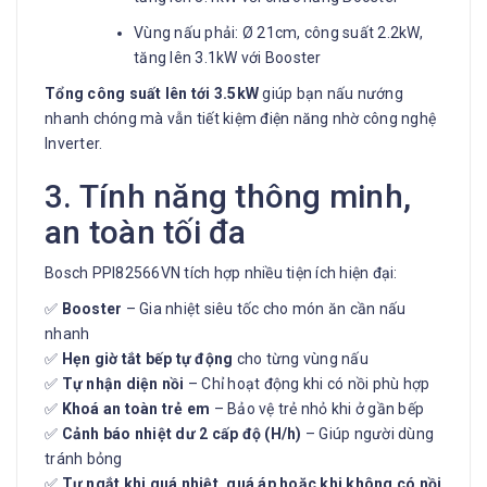
Vùng nấu phải: Ø 21cm, công suất 2.2kW,
tăng lên 3.1kW với Booster
Tổng công suất lên tới 3.5kW
giúp bạn nấu nướng
nhanh chóng mà vẫn tiết kiệm điện năng nhờ công nghệ
Inverter.
3. Tính năng thông minh,
an toàn tối đa
Bosch PPI82566VN tích hợp nhiều tiện ích hiện đại:
✅
Booster
– Gia nhiệt siêu tốc cho món ăn cần nấu
nhanh
✅
Hẹn giờ tắt bếp tự động
cho từng vùng nấu
✅
Tự nhận diện nồi
– Chỉ hoạt động khi có nồi phù hợp
✅
Khoá an toàn trẻ em
– Bảo vệ trẻ nhỏ khi ở gần bếp
✅
Cảnh báo nhiệt dư 2 cấp độ (H/h)
– Giúp người dùng
tránh bỏng
✅
Tự ngắt khi quá nhiệt, quá áp hoặc khi không có nồi