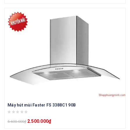
Máy hút mùi Faster FS 3388C1 90B
2.500.000
₫
5.600.000
₫