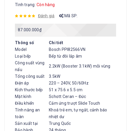
Tình trạng:
Còn hàng
Đánh giá
Mã SP:
87.000.000
₫
Thông số
Chi tiết
Model
Bosch PPI82566VN
Loại bếp
Bếp từ đôi lắp âm
Công suất vùng
2.2kW (Booster 3.1kW) mỗi vùng
nấu
Tổng công suất
3.5kW
Điện áp
220 – 240V, 50/60Hz
Kích thước bếp
51 x 75.6 x 5.5 cm
Mặt kính
Schott Ceran – Đức
Điều khiển
Cảm ứng trượt Slide Touch
Tính năng an
Khoá trẻ em, tự ngắt, cảnh báo
toàn
nhiệt dư
Sản xuất tại
Trung Quốc
Bảo hành
24 tháng