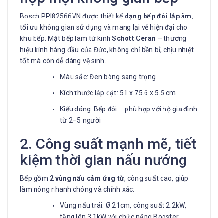
Bosch PPI82566VN được thiết kế
dạng bếp đôi lắp âm
,
tối ưu không gian sử dụng và mang lại vẻ hiện đại cho
khu bếp. Mặt bếp làm từ kính
Schott Ceran
– thương
hiệu kính hàng đầu của Đức, không chỉ bền bỉ, chịu nhiệt
tốt mà còn dễ dàng vệ sinh.
Màu sắc: Đen bóng sang trọng
Kích thước lắp đặt: 51 x 75.6 x 5.5 cm
Kiểu dáng: Bếp đôi – phù hợp với hộ gia đình
từ 2–5 người
2. Công suất mạnh mẽ, tiết
kiệm thời gian nấu nướng
Bếp gồm
2 vùng nấu cảm ứng từ
, công suất cao, giúp
làm nóng nhanh chóng và chính xác:
Vùng nấu trái: Ø 21cm, công suất 2.2kW,
tăng lên 3.1kW với chức năng Booster