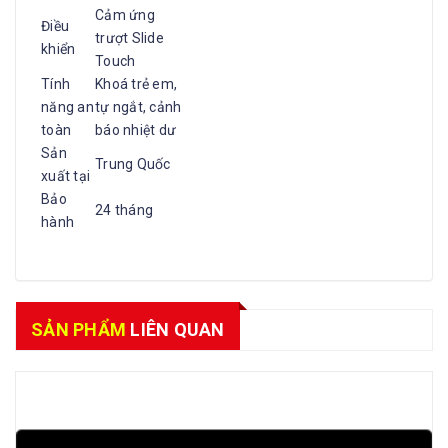
Cảm ứng
Điều
trượt Slide
khiển
Touch
Tính
Khoá trẻ em,
năng an
tự ngắt, cảnh
toàn
báo nhiệt dư
Sản
Trung Quốc
xuất tại
Bảo
24 tháng
hành
SẢN PHẨM
LIÊN QUAN