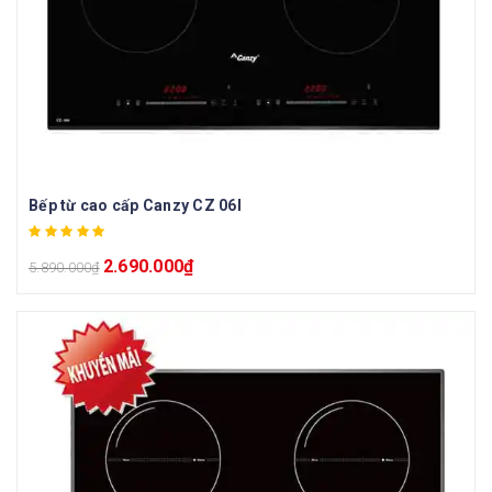
Bếp từ cao cấp Canzy CZ 06I
2.690.000
₫
5.890.000
₫