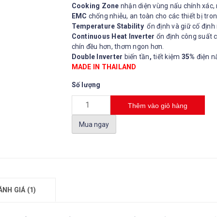
Cooking Zone
nhận diện vùng nấu chính xác,
EMC
chống nhiễu, an toàn cho các thiết bị tron
Temperature Stability
ổn định và giữ cố định 
Continuous Heat Inverter
ổn định công suất c
chín đều hơn, thơm ngon hơn.
Double
Inverter
biến tần
,
tiết kiệm
35%
điện n
MADE IN THAILAND
Số lượng
Thêm vào giỏ hàng
Mua ngay
ÁNH GIÁ (1)