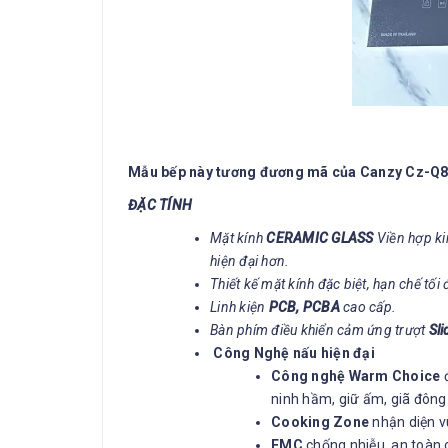
Mẫu bếp này tương đương mã của Canzy Cz-Q
ĐẶC TÍNH
Mặt kính
CERAMIC GLASS
Viền hợp ki
hiện đại hơn.
Thiết kế mặt kính đặc biệt, hạn chế tối 
Linh kiện
PCB, PCBA
cao cấp.
Bàn phím điều khiển cảm ứng trượt
Sli
Công Nghệ nấu hiện đại
Công nghệ Warm Choice
ninh hầm, giữ ấm, giã đôn
Cooking Zone
nhận diện v
EMC
chống nhiễu, an toàn ch