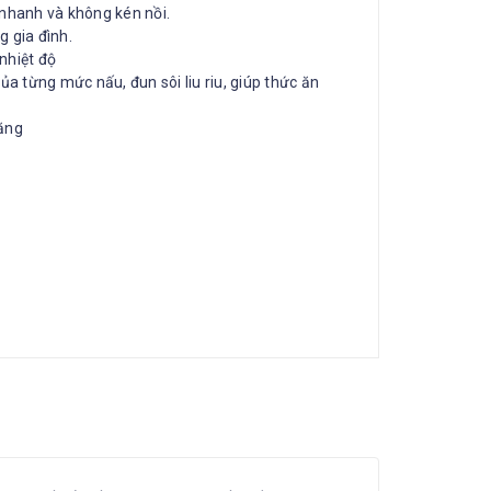
 nhanh và không kén nồi.
g gia đình.
nhiệt độ
ủa từng mức nấu, đun sôi liu riu, giúp thức ăn
ăng