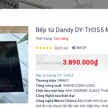
Bếp từ Dandy DY-TH355 M
Tình trạng:
Còn hàng
Đánh giá
Mã SP:
3.890.000
₫
12.990.000
₫
Bếp từ Dandy DY-TH355
Thương hiệu
: DANDY
Tổng công suất
: 4400W (2200+2200)
Chất liệu mặt bếp
: Kính CERAMIC GLASS Thiết 
Công Nghệ nấu hiện đại
Công nghệ Warm Choice
điều khiển linh hoạ
chế độ nấu được cài đặt sẵn trên bếp như: chi