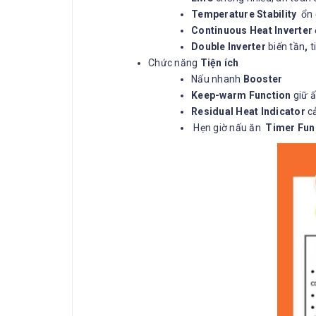
Temperature Stability
ổn 
Continuous Heat Inverter
Double
Inverter
biến tần
,
t
Chức năng
Tiện ích
Nấu nhanh
Booster
Keep-warm Function
giữ 
Residual Heat Indicator
cả
Hẹn giờ nấu ăn
Timer Fun