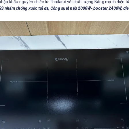
ập khẩu nguyên chiếc từ Thailand với chất lượng Bảng mạch điện tử C
 nhám chống xước tối đa, Công suất nấu 2000W- booster 2400W, điều 