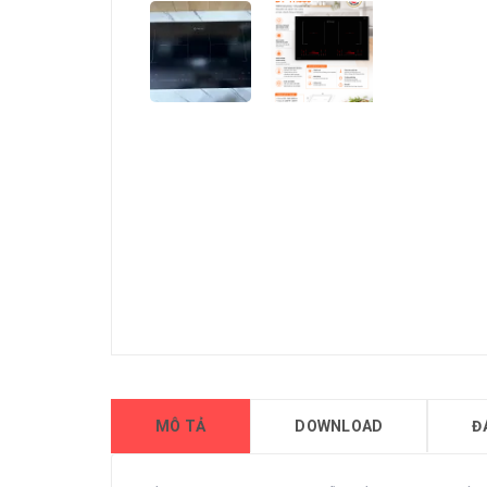
MÔ TẢ
DOWNLOAD
Đ