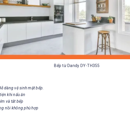
Bếp từ Dandy DY-TH355
dễ dàng vệ sinh mặt bếp.
tiện khi nấu ăn
ím và tắt bếp
ng nồi không phù hợp