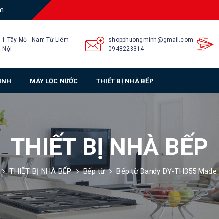
am
 1 Tây Mỗ - Nam Từ Liêm
shopphuongminh@gmail.com
 Nội
0948228314
SINH
MÁY LỌC NƯỚC
THIẾT BỊ NHÀ BẾP
THIẾT BỊ NHÀ BẾP
THIẾT BỊ NHÀ BẾP
Bếp từ
Bếp từ Dandy DY-TH355 Made i