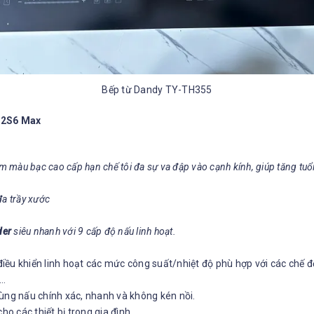
Bếp từ Dandy TY-TH355
82S6 Max
m màu bạc cao cấp hạn chế tôi đa sự va đập vào cạnh kính, giúp tăng tuổi
đa trầy xước
der
siêu nhanh với 9 cấp độ nấu linh hoạt.
điều khiển linh hoạt các mức công suất/nhiệt độ phù hợp với các chế đ
g…
ùng nấu chính xác, nhanh và không kén nồi.
o các thiết bị trong gia đình.