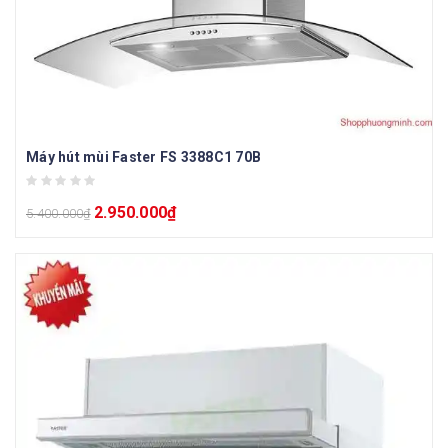
Máy hút mùi Faster FS 3388C1 70B
2.950.000
₫
5.400.000
₫