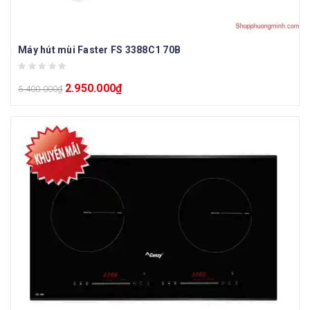
Máy hút mùi Faster FS 3388C1 70B
2.950.000
₫
5.400.000
₫