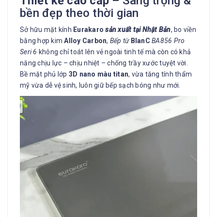
Thiết kế cao cấp –
Sang trọng &
bền đẹp theo thời gian
Sở hữu mặt kính
Eurakaro
sản xuất tại Nhật Bản
, bo viền
bằng hợp kim
Alloy Carbon
,
Bếp từ
BlanC
BA856 Pro
Seri 6
không chỉ toát lên vẻ ngoài tinh tế mà còn có khả
năng chịu lực – chịu nhiệt – chống trầy xước tuyệt vời.
Bề mặt phủ lớp
3D nano màu titan
, vừa tăng tính thẩm
mỹ vừa dễ vệ sinh, luôn giữ bếp sạch bóng như mới.