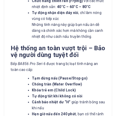
Chức năng chiên rán (Frying)
với các mức
nhiệt định sẵn:
40°C – 60°C – 80°C
Tự động nhận diện đáy nồi
, chỉ làm nóng
vùng có tiếp xúc
Những tính năng này giúp bạn nấu ăn dễ
dàng và chính xác hơn mà không cần canh
nhiệt độ như cách nấu truyền thống.
Hệ thống an toàn vượt trội – Bảo
vệ người dùng tuyệt đối
Bếp
BA856 Pro Seri 6
được trang bị loạt tính năng an
toàn cao cấp:
Tạm dừng nấu (Pause/Stop go)
Chống tràn (Water Overflow)
Khóa trẻ em (Child Lock)
Tự động tắt khi không có nồi
Cảnh báo nhiệt dư “H”
giúp tránh bỏng sau
khi nấu
Hẹn giờ nấu đến 240 phút
, bạn có thể rảnh