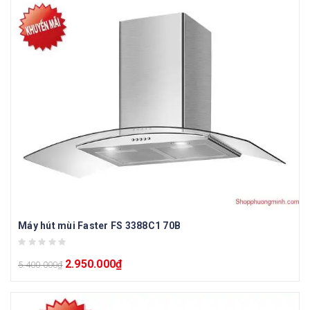
Máy hút mùi Faster FS 3388C1 70B
2.950.000
₫
5.400.000
₫