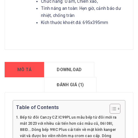
Chức năng: Ủ ấm, Chiên xào,
Tính năng an toàn: Hẹn giờ, cảnh báo dư
nhiệt, chống tràn
Kích thước khoét đá: 695x395mm
MÔ TẢ
DOWNLOAD
ĐÁNH GIÁ (1)
Table of Contents
Bếp từ đôi Canzy CZ IC99PLus mẫu bếp từ đôi mới ra
mắt 2023 với nhiều cải tiến hơn các mẫu cũ, 06I 08I,
88ID….Dòng bếp 99IC Plus cải tiến về mặt kính kanger
vát và được bo viền nhôm mạ crom cao cấp. Dòng