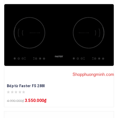
Bếp từ Faster FS 288I
3.550.000
₫
4.990.000
₫