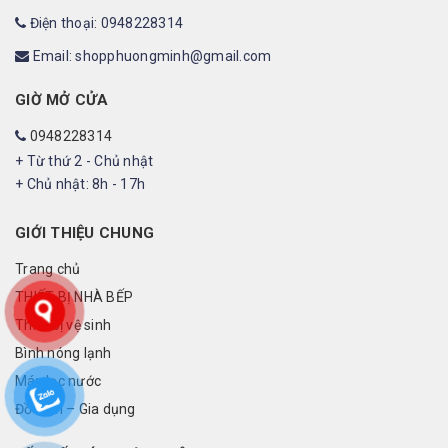
Điện thoại: 0948228314
Email: shopphuongminh@gmail.com
GIỜ MỞ CỬA
0948228314
+ Từ thứ 2 - Chủ nhật
+ Chủ nhật: 8h - 17h
GIỚI THIỆU CHUNG
Trang chủ
THIẾT BỊ NHÀ BẾP
Thiết bị vệ sinh
Bình nóng lạnh
Máy lọc nước
Đồ điện – Gia dụng