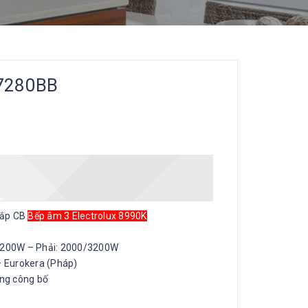
I7280BB
lắp CB
Bếp âm 3 Electrolux 8990K
3200W – Phải: 2000/3200W
– Eurokera (Pháp)
ng công bố