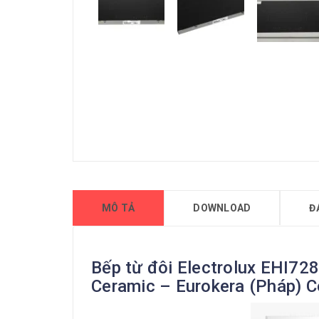
MÔ TẢ
DOWNLOAD
Đ
Bếp từ đôi Electrolux EHI72
Ceramic – Eurokera (Pháp) 