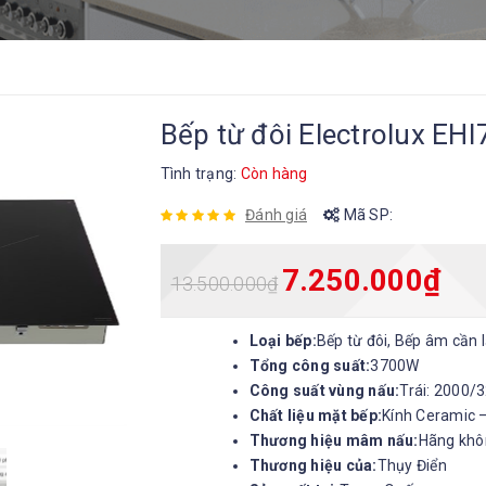
Bếp từ đôi Electrolux EH
Tình trạng:
Còn hàng
Đánh giá
Mã SP:
7.250.000
₫
13.500.000
₫
Loại bếp:
Bếp từ đôi, Bếp âm cần 
Tổng công suất:
3700W
Công suất vùng nấu:
Trái: 2000/
Chất liệu mặt bếp:
Kính Ceramic 
Thương hiệu mâm nấu:
Hãng khô
Thương hiệu của:
Thụy Điển