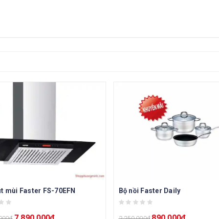
t mùi Faster FS-70EFN
Bộ nồi Faster Daily
7.890.000
₫
890.000
₫
000
₫
2.250.000
₫