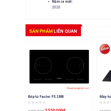
Năm ra mắt:
2020
SẢN PHẨM
LIÊN QUAN
Bếp từ Faster FS 288I
Máy hú
3.550.000
₫
4.990.000
₫
15.300.