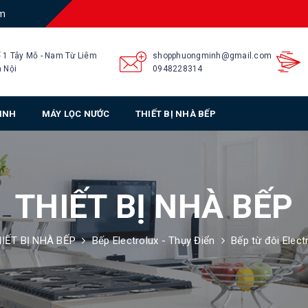
am
 1 Tây Mỗ - Nam Từ Liêm
shopphuongminh@gmail.com
 Nội
0948228314
SINH
MÁY LỌC NƯỚC
THIẾT BỊ NHÀ BẾP
THIẾT BỊ NHÀ BẾP
IẾT BỊ NHÀ BẾP
Bếp Electrolux - Thụy Điển
Bếp từ đôi Elec