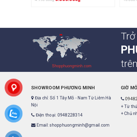
Trở
PH
trê
SHOWROOM PHƯƠNG MINH
GIỜ M
Địa chỉ: Số 1 Tây Mỗ - Nam Từ Liêm Hà
0948
Nội
+ Từ thứ
+ Chủ nh
Điện thoại: 0948228314
Email: shopphuongminh@gmail.com