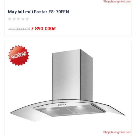
Máy hút mùi Faster FS-70EFN
7.890.000
₫
15.300.000
₫