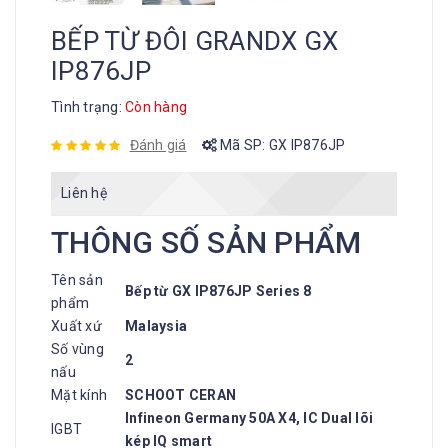
BẾP TỪ ĐÔI GRANDX GX
IP876JP
Tình trạng:
Còn hàng
Đánh giá
Mã SP:
GX IP876JP
Liên hệ
THÔNG SỐ SẢN PHẨM
Tên sản
Bếp từ GX IP876JP Series 8
phẩm
Xuất xứ
Malaysia
Số vùng
2
nấu
Mặt kính
SCHOOT CERAN
Infineon Germany 50A X4, IC Dual lõi
IGBT
kép IQ smart