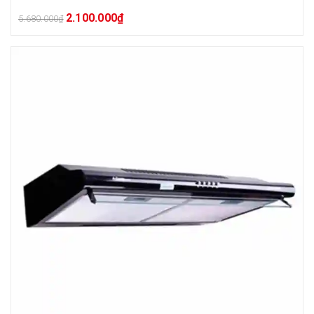
2.100.000
₫
5.680.000
₫