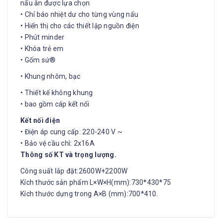
nấu ăn được lựa chọn
• Chỉ báo nhiệt dư cho từng vùng nấu
• Hiển thị cho các thiết lập nguồn điện
• Phút minder
• Khóa trẻ em
• Gốm sứ®
• Khung nhôm, bạc
• Thiết kế không khung
• bao gồm cáp kết nối
Kết nối điện
• Điện áp cung cấp: 220-240 V ~
• Bảo vệ cầu chì: 2x16A
Thông số KT và trọng lượng.
Công suất lắp đặt:2600W+2200W
Kích thước sản phẩm L×W×H(mm):730*430*75
Kích thước dựng trong A×B (mm):700*410.