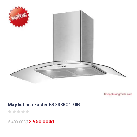
Máy hút mùi Faster FS 3388C1 70B
2.950.000
₫
5.400.000
₫