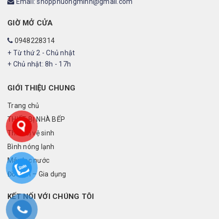
Email: shopphuongminh@gmail.com
GIỜ MỞ CỬA
0948228314
+ Từ thứ 2 - Chủ nhật
+ Chủ nhật: 8h - 17h
GIỚI THIỆU CHUNG
Trang chủ
THIẾT BỊ NHÀ BẾP
Thiết bị vệ sinh
Bình nóng lạnh
Máy lọc nước
Đồ điện – Gia dụng
KẾT NỐI VỚI CHÚNG TÔI