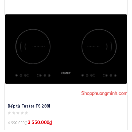
Bếp từ Faster FS 288I
3.550.000
₫
4.990.000
₫