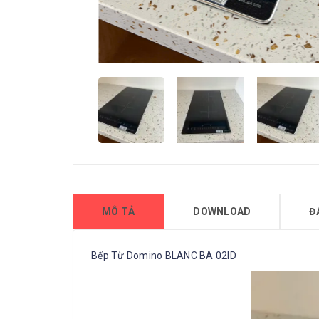
MÔ TẢ
DOWNLOAD
Đ
Bếp Từ Domino BLANC BA 02ID