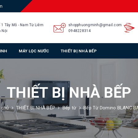
am
 1 Tây Mỗ - Nam Từ Liêm
shopphuongminh@gmail.com
 Nội
0948228314
SINH
MÁY LỌC NƯỚC
THIẾT BỊ NHÀ BẾP
THIẾT BỊ NHÀ BẾP
 chủ
THIẾT BỊ NHÀ BẾP
Bếp từ
Bếp Từ Domino BLANC BA