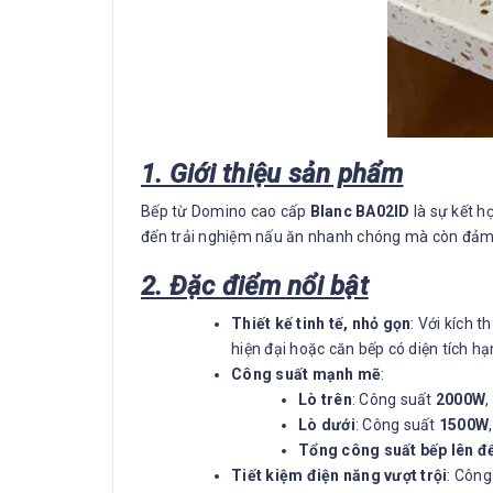
1. Giới thiệu sản phẩm
Bếp từ Domino cao cấp
Blanc BA02ID
là sự kết h
đến trải nghiệm nấu ăn nhanh chóng mà còn đảm bả
2. Đặc điểm nổi bật
Thiết kế tinh tế, nhỏ gọn
: Với kích 
hiện đại hoặc căn bếp có diện tích hạ
Công suất mạnh mẽ
:
Lò trên
: Công suất
2000W
,
Lò dưới
: Công suất
1500W
Tổng công suất bếp lên 
Tiết kiệm điện năng vượt trội
: Công