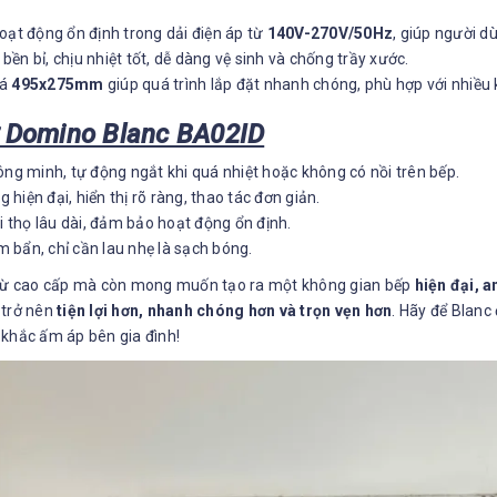
oạt động ổn định trong dải điện áp từ
140V-270V/50Hz
, giúp người d
bền bỉ, chịu nhiệt tốt, dễ dàng vệ sinh và chống trầy xước.
đá
495x275mm
giúp quá trình lắp đặt nhanh chóng, phù hợp với nhiều
ừ Domino Blanc BA02ID
ông minh, tự động ngắt khi quá nhiệt hoặc không có nồi trên bếp.
 hiện đại, hiển thị rõ ràng, thao tác đơn giản.
ổi thọ lâu dài, đảm bảo hoạt động ổn định.
 bẩn, chỉ cần lau nhẹ là sạch bóng.
từ cao cấp mà còn mong muốn tạo ra một không gian bếp
hiện đại, a
 trở nên
tiện lợi hơn, nhanh chóng hơn và trọn vẹn hơn
. Hãy để Blanc
hắc ấm áp bên gia đình!