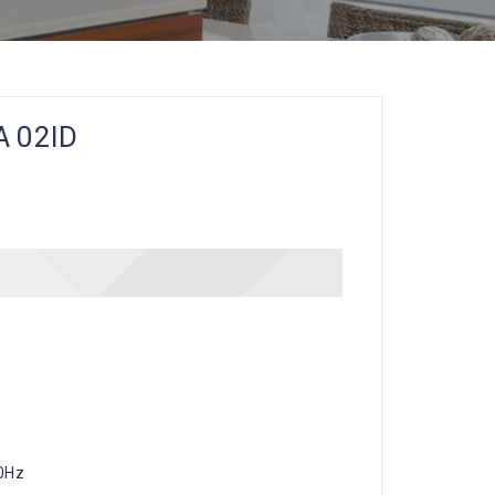
A 02ID
0Hz