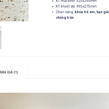
KT mặt kính: 525x295mm
KT khoét đá: 495x275mm
Chức năng
: khóa trẻ em, hẹn giờ
chống tràn
ÁNH GIÁ (1)