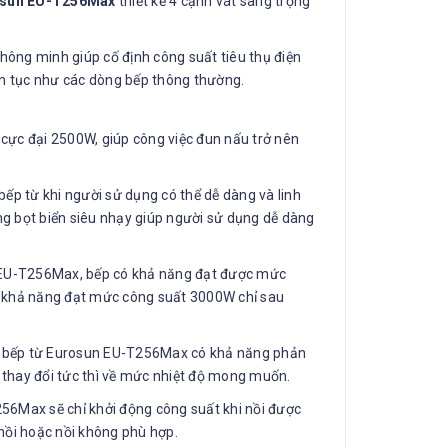
osun EU-T256Max
thiết kế 4 cạnh vát sang trọng
hông minh giúp cố định công suất tiêu thụ điện
iên tục như các dòng bếp thông thường.
 cực đại 2500W, giúp công việc đun nấu trở nên
 bếp từ khi người sử dụng có thể dễ dàng và linh
ng bọt biển siêu nhạy giúp người sử dụng dễ dàng
n EU-T256Max, bếp có khả năng đạt được mức
có khả năng đạt mức công suất 3000W chỉ sau
p bếp từ Eurosun EU-T256Max có khả năng phản
h thay đổi tức thì về mức nhiệt độ mong muốn.
6Max sẽ chỉ khởi động công suất khi nồi được
nồi hoặc nồi không phù hợp.