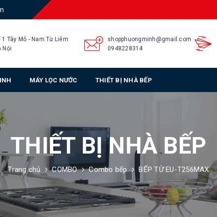
am
 1 Tây Mỗ - Nam Từ Liêm
shopphuongminh@gmail.com
 Nội
0948228314
SINH
MÁY LỌC NƯỚC
THIẾT BỊ NHÀ BẾP
THIẾT BỊ NHÀ BẾP
Trang chủ
COMBO
Combo bếp
BẾP TỪ EU-T256MAX