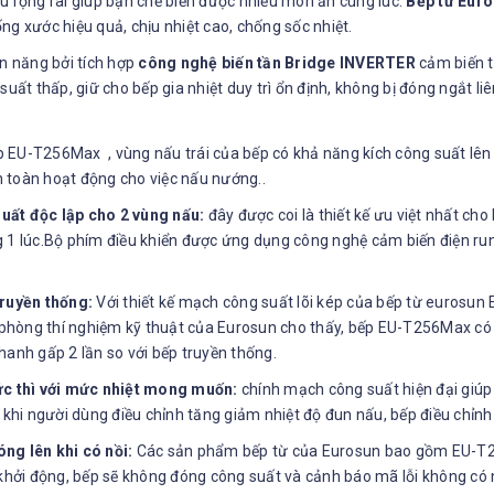
u rộng rãi giúp bạn chế biến được nhiều món ăn cùng lúc.
Bếp từ Eur
g xước hiệu quả, chịu nhiệt cao, chống sốc nhiệt.
n năng bởi tích hợp
công nghệ biến tần Bridge INVERTER
cảm biến t
uất thấp, giữ cho bếp gia nhiệt duy trì ổn định, không bị đóng ngắt l
ếp EU-T256Max , vùng nấu trái của bếp có khả năng kích công suất lên
 toàn hoạt động cho việc nấu nướng..
uất độc lập cho 2 vùng nấu:
đây được coi là thiết kế ưu việt nhất cho
g 1 lúc.Bộ phím điều khiển được ứng dụng công nghệ cảm biến điện ru
truyền thống:
Với thiết kế mạch công suất lõi kép của bếp từ eurosu
ại phòng thí nghiệm kỹ thuật của Eurosun cho thấy, bếp EU-T256Max 
hanh gấp 2 lần so với bếp truyền thống.
ức thì với mức nhiệt mong muốn:
chính mạch công suất hiện đại giú
, khi người dùng điều chỉnh tăng giảm nhiệt độ đun nấu, bếp điều chỉn
ng lên khi có nồi:
Các sản phẩm bếp từ của Eurosun bao gồm EU-T25
 khởi động, bếp sẽ không đóng công suất và cảnh báo mã lỗi không có 