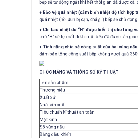
bếp sẽ tư động ngắt khi hết thời gian đã được cài 
♦
Bảo vệ quá nhiệt (cảm biến nhiệt độ tích hợp 
quá nhiệt (nồi đun bị cạn, cháy,..) bếp sẽ chủ độ
♦
Chỉ báo nhiệt dư “H” được hiển thị cho từng 
chữ “H” sẽ tự mất đi khi mặt bếp đã được tản gi
♦
Tính năng chia sẻ công suất của hai vùng nấu
đảm bảo tổng công suất bếp không vượt quá 3600W,
CHỨC NĂNG VÀ THÔNG SỐ KỸ THUẬT
Tên sản phẩm
Thương hiệu
Xuất xứ
Nhà sản xuất
Tiêu chuẩn kĩ thuật an toàn
Mặt kính
Số vùng nấu
Bảng điều khiển