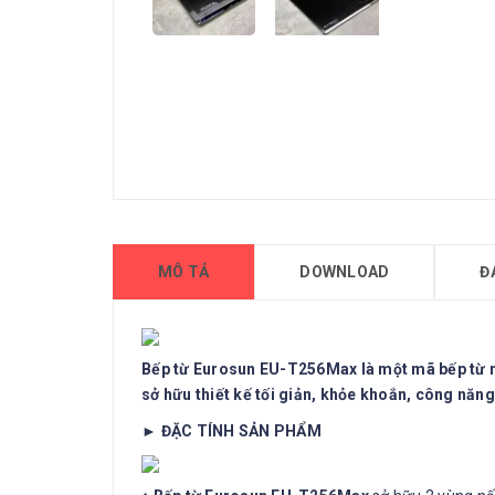
MÔ TẢ
DOWNLOAD
Đ
Bếp từ Eurosun EU-T256Max là một mã bếp từ m
sở hữu thiết kế tối giản, khỏe khoắn, công năn
► ĐẶC TÍNH SẢN PHẨM