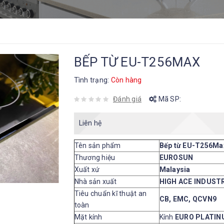
BẾP TỪ EU-T256MAX
Tình trạng:
Còn hàng
Đánh giá
Mã SP:
Liên hệ
Tên sản phẩm
Bếp từ EU-T256Ma
Thương hiệu
EUROSUN
Xuất xứ
Malaysia
Nhà sản xuất
HIGH ACE INDUST
Tiêu chuẩn kĩ thuật an
CB, EMC, QCVN9
toàn
Mặt kính
Kính
EURO PLATI