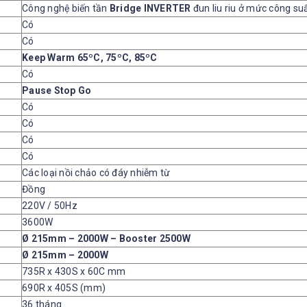
Công nghệ biến tần
Bridge INVERTER
đun liu riu ở mức công su
Có
Có
Keep Warm 65ºC, 75ºC, 85ºC
Có
Pause Stop Go
Có
Có
Có
Có
Các loại nồi chảo có đáy nhiễm từ
Đồng
220V / 50Hz
3600W
Ø 215mm – 2000W – Booster 2500W
Ø 215mm – 2000W
735R x 430S x 60C mm
690R x 405S (mm)
36 tháng