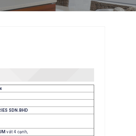
x
RIES SDN.BHD
NUM
vát 4 cạnh,