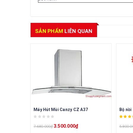
SẢN PHẨM
LIÊN QUAN
Máy Hút Mùi Canzy CZ A37
Bộ nồi
3.500.000
₫
7.680.000
₫
5.800.0