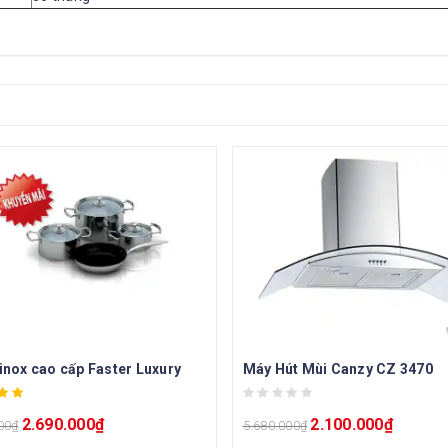
 inox cao cấp Faster Luxury
Máy Hút Mùi Canzy CZ 3470
2.690.000
₫
2.100.000
₫
00
₫
5.680.000
₫