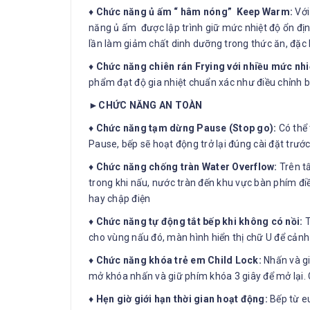
♦
Chức năng ủ ấm “ hâm nóng” Keep Warm:
Với
năng ủ ấm được lập trình giữ mức nhiệt độ ổn đ
lần làm giảm chất dinh dưỡng trong thức ăn, đặc b
♦
Chức năng chiên rán Frying với nhiều mức nhi
phẩm đạt độ gia nhiệt chuẩn xác như điều chỉnh 
►CHỨC NĂNG AN TOÀN
♦
Chức năng tạm dừng Pause (Stop go):
Có thể 
Pause, bếp sẽ hoạt động trở lại đúng cài đặt trước
♦
Chức năng chống tràn Water Overflow:
Trên tấ
trong khi nấu, nước tràn đến khu vực bàn phím đ
hay chập điện
♦
Chức năng tự động tắt bếp khi không có nồi:
T
cho vùng nấu đó, màn hình hiển thị chữ U để cản
♦
Chức năng khóa trẻ em Child Lock:
Nhấn và gi
mở khóa nhấn và giữ phím khóa 3 giây để mở lại.
♦
Hẹn giờ giới hạn thời gian hoạt động:
Bếp từ eu