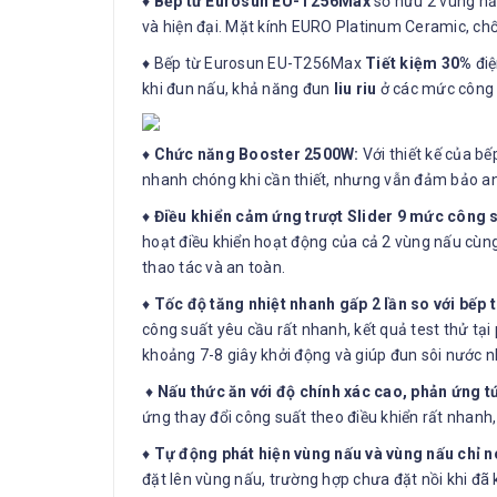
♦
Bếp từ Eurosun EU-T256Max
sở hữu 2 vùng nấ
và hiện đại. Mặt kính EURO Platinum Ceramic, chốn
♦ Bếp từ Eurosun EU-T256Max
Tiết kiệm 30%
điệ
khi đun nấu, khả năng đun
liu riu
ở các mức công s
♦
Chức năng Booster 2500W:
Với thiết kế của b
nhanh chóng khi cần thiết, nhưng vẫn đảm bảo an
♦
Điều khiển cảm ứng trượt Slider 9 mức công s
hoạt điều khiển hoạt động của cả 2 vùng nấu cùn
thao tác và an toàn.
♦
Tốc độ tăng nhiệt nhanh gấp 2 lần so với bếp 
công suất yêu cầu rất nhanh, kết quả test thử t
khoảng 7-8 giây khởi động và giúp đun sôi nước n
♦
Nấu thức ăn với độ chính xác cao, phản ứng t
ứng thay đổi công suất theo điều khiển rất nhanh
♦
Tự động phát hiện vùng nấu và vùng nấu chỉ nó
đặt lên vùng nấu, trường hợp chưa đặt nồi khi đã