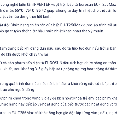
 công nghệ biến tần INVERTER vượt trội, bếp từ Eurosun EU-T256Max 
ịnh ở mức
65ºC, 75ºC, 85 ºC
giúp chúng ta duy trì nhiệt cho thức ăn lu
iệt về mùa đông thời tiết lạnh.
ệt độ:
Chức năng chiên rán của bếp EU-T256Max được lập trình tối ưu 
bếp ga truyền thống ở nhiều mức nhiệt khác nhau theo ý muốn.
tạm dừng bếp khi đang đun nấu, sau đó ta tiếp tục đun nấu trở lại bằn
 đó khi được khởi chạy trở lại
t cả sản phẩm bếp điện từ EUROSUN đều tích hợp chức năng an toàn ch
iều khiển, sau khoảng 3-5 giây bếp sẽ tự động ngừng hoạt động để đả
rong quá trình đun nấu, nếu nồi bị nhấc ra khỏi vùng nấu của bếp thì
h báo cho người dùng
ữ phím khóa trong vòng 3 giây để kích hoạt khóa trẻ em, các phím kh
 Chức năng này để bảo vệ hoạt động của bếp trước các hoạt động vô t
rosun EU-T256Max có khả năng hẹn giờ độc lập từng vùng nấu , người 