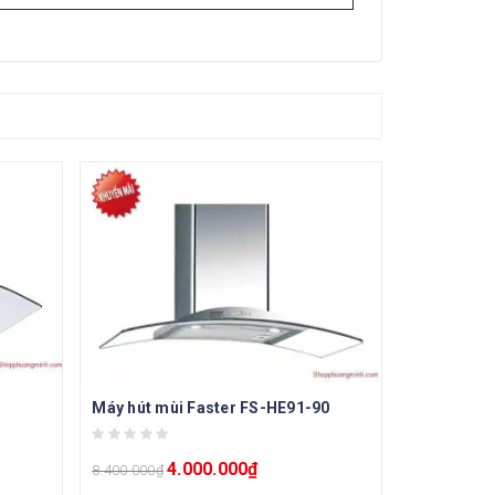
Máy hút mùi Faster FS-HE91-90
4.000.000
₫
8.400.000
₫