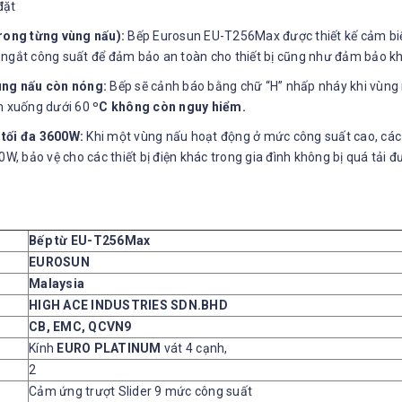
đặt
trong từng vùng nấu):
Bếp Eurosun EU-T256Max được thiết kế cảm biến
ng ngắt công suất để đảm bảo an toàn cho thiết bị cũng như đảm bảo kh
vùng nấu còn nóng:
Bếp sẽ cảnh báo bằng chữ “H” nhấp nháy khi vùng 
ảm xuống dưới 60
ºC không còn nguy hiểm.
 tối đa 3600W:
Khi một vùng nấu hoạt động ở mức công suất cao, các 
 bảo vệ cho các thiết bị điện khác trong gia đình không bị quá tải đ
Bếp từ EU-T256Max
EUROSUN
Malaysia
HIGH ACE INDUSTRIES SDN.BHD
CB, EMC, QCVN9
Kính
EURO PLATINUM
vát 4 cạnh,
2
Cảm ứng trượt Slider 9 mức công suất