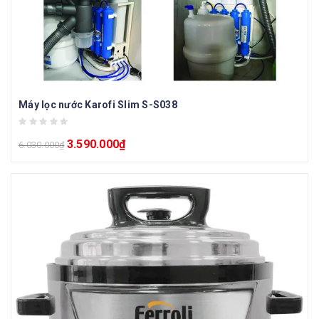
Máy lọc nước Karofi Slim S-S038
3.590.000
₫
6.030.000
₫