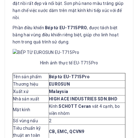
đặt nồi rất đẹp và nổi bật. Sơn phủ nano màu trắng giúp
hạn chế việc xước dăm trên mặt kính khi tiếp xúc với đế
nồi.
Phần điều khiển
Bếp từ EU-T715PRO
, được tách biệt
bằng hai vùng điều khiển riêng biệt, giúp cho linh hoạt
hơn trong quá trình sử dụng.
Hình ảnh thực tế EU-T715Pro
Tên sản phẩm
Bếp từ EU-T715Pro
Thương hiệu
EUROSUN
Xuất xứ
Malaysia
Nhà sản xuất
HIGH ACE INDUSTRIES SDN.BHD
Kính
SCHOTT Ceran
vát 4 cạnh, bo
Mặt kính
viền nhôm
Số vùng nấu
2
Tiêu chuẩn kỹ
CB, EMC, QCVN9
thuật an toàn