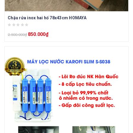
Chậu rửa inox hai hố 78x43cm HOMAYA
850.000
₫
2.500.000
₫