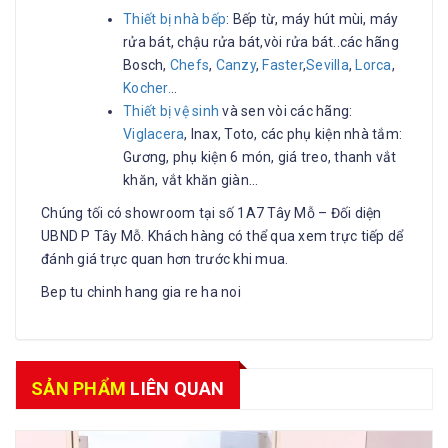
Thiết bị nhà bếp
: Bếp từ, máy hút mùi, máy
rửa bát, chậu rửa bát,vòi rửa bát..các hãng
Bosch,
Chefs
,
Canzy
,
Faster
,
Sevilla
,
Lorca
,
Kocher.
..
Thiết bị vệ sinh
và sen vòi các hãng:
Viglacera
, Inax, Toto, các phụ kiện nhà tắm:
Gương, phụ kiện 6 món, giá treo, thanh vắt
khăn, vắt khăn giàn…
Chúng tối có showroom tại số 1A7 Tây Mỗ – Đối diện
UBND P Tây Mỗ. Khách hàng có thể qua xem trực tiếp dể
đánh giá trực quan hơn trước khi mua.
Bep tu chinh hang gia re ha noi
SẢN PHẨM
LIÊN QUAN