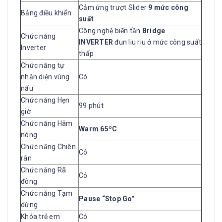
Cảm ứng trượt Slider
9 mức công
Bảng điều khiển
suất
Công nghệ biến tần
Bridge
Chức năng
INVERTER
đun liu riu ở mức công suất
Inverter
thấp
Chức năng tự
nhận diện vùng
Có
nấu
Chức năng Hẹn
99 phút
giờ
Chức năng Hâm
Warm 65ºC
nóng
Chức năng Chiên
Có
rán
Chức năng Rã
Có
đông
Chức năng Tạm
Pause “Stop Go”
dừng
Khóa trẻ em
Có