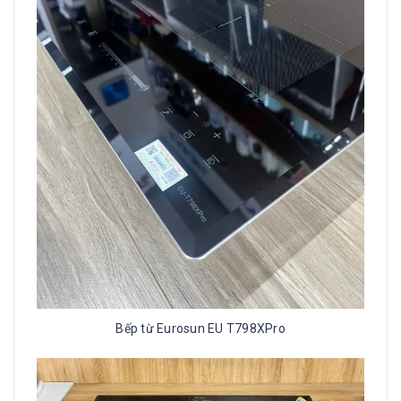
Bếp từ Eurosun EU T798XPro