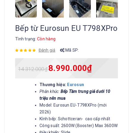
Bếp từ Eurosun EU T798XPro
Tình trạng:
Còn hàng
Đánh giá
Mã SP:
8.990.000
₫
14.312.000
₫
Thương hiệu:
Eurosun
Phân khúc:
Bếp Tầm trung giá dưới 10
triệu nên mua
Model: Eurosun EU-T798XPro (mới
2026)
Kính bếp: Schottceran- cao cấp nhất
Công suất: 2600W (Booster) Max 3600W
Điều khiển: Slide