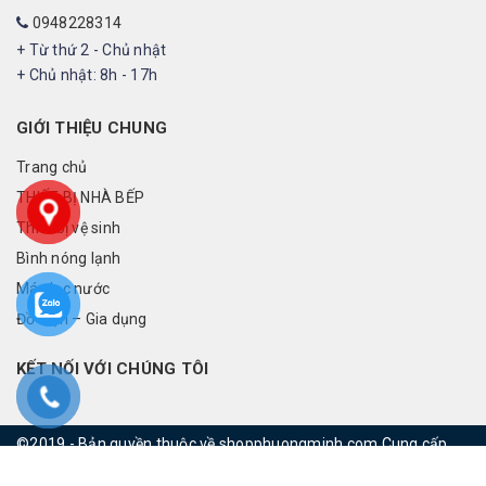
0948228314
+ Từ thứ 2 - Chủ nhật
+ Chủ nhật: 8h - 17h
GIỚI THIỆU CHUNG
Trang chủ
THIẾT BỊ NHÀ BẾP
Thiết bị vệ sinh
Bình nóng lạnh
Máy lọc nước
Đồ điện – Gia dụng
KẾT NỐI VỚI CHÚNG TÔI
©2019 - Bản quyền thuộc về shopphuongminh.com
Cung cấp
bởi
rainbowvietnam.net