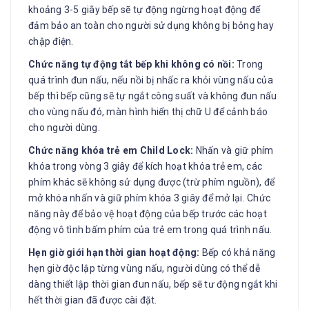
khoảng 3-5 giây bếp sẽ tự động ngừng hoạt động để
đảm bảo an toàn cho người sử dụng không bị bỏng hay
chập điện.
Chức năng tự động tắt bếp khi không có nồi:
Trong
quá trình đun nấu, nếu nồi bị nhấc ra khỏi vùng nấu của
bếp thì bếp cũng sẽ tự ngắt công suất và không đun nấu
cho vùng nấu đó, màn hình hiển thị chữ U để cảnh báo
cho người dùng.
Chức năng khóa trẻ em Child Lock:
Nhấn và giữ phím
khóa trong vòng 3 giây để kích hoạt khóa trẻ em, các
phím khác sẽ không sử dụng được (trừ phím nguồn), để
mở khóa nhấn và giữ phím khóa 3 giây để mở lại. Chức
năng này để bảo vệ hoạt động của bếp trước các hoạt
động vô tình bấm phím của trẻ em trong quá trình nấu.
Hẹn giờ giới hạn thời gian hoạt động:
Bếp có khả năng
hẹn giờ độc lập từng vùng nấu, người dùng có thể dễ
dàng thiết lập thời gian đun nấu, bếp sẽ tư động ngắt khi
hết thời gian đã được cài đặt.