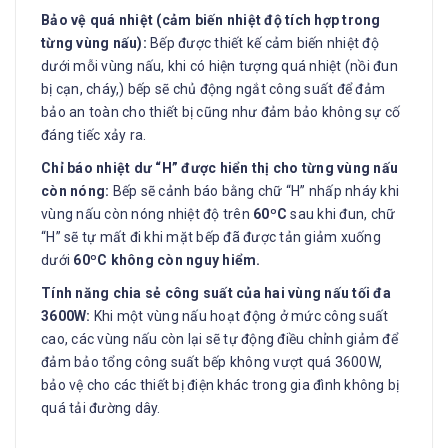
Bảo vệ quá nhiệt (cảm biến nhiệt độ tích hợp trong
từng vùng nấu):
Bếp được thiết kế cảm biến nhiệt độ
dưới mỗi vùng nấu, khi có hiện tượng quá nhiệt (nồi đun
bị cạn, cháy,) bếp sẽ chủ động ngắt công suất để đảm
bảo an toàn cho thiết bị cũng như đảm bảo không sự cố
đáng tiếc xảy ra.
Chỉ báo nhiệt dư “H” được hiển thị cho từng vùng nấu
còn nóng:
Bếp sẽ cảnh báo bằng chữ “H” nhấp nháy khi
vùng nấu còn nóng nhiệt độ trên
60ºC
sau khi đun, chữ
“H” sẽ tự mất đi khi mặt bếp đã được tản giảm xuống
dưới
60ºC không còn nguy hiểm.
Tính năng chia sẻ công suất của hai vùng nấu tối đa
3600W:
Khi một vùng nấu hoạt động ở mức công suất
cao, các vùng nấu còn lại sẽ tự động điều chỉnh giảm để
đảm bảo tổng công suất bếp không vượt quá 3600W,
bảo vệ cho các thiết bị điện khác trong gia đình không bị
quá tải đường dây.