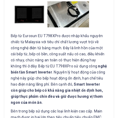
Bếp từ Eurosun EU T798XPro được nhập khẩu nguyên
chiếc từ Malaysia với tiêu chí chất lương vượt trội về
công nghệ điện tử bảng mạch. Đây là linh hồn của một
cái bếp từ, bếp có bền, công suất nấu có cao, điều khiển
có nhạy, chức năng an toàn có thực hiện đúng hay
không thì ở đây. Bếp từ EU T798XPro sử dụng công
nghệ
biến tần Smart Inverter
. Nguyên lý hoạt động của công
nghệ này giúp cho bếp hoạt động ổn định, hạn chế tiêu
hao điện năng lãng phí. Bên cạnh đó,
Smart Inverter
còn giúp cho bếp có khả năng gia nhiệt ổn định hơn,
giúp thực phẩm chín đều và giữ được hương vị thơm
ngon của món ăn.
Bên trong bếp sử dụng các loại linh kiện cao cấp. Main
mạch được in hai lớp theo tiêu chuẩn tiêu chuẩn EMC