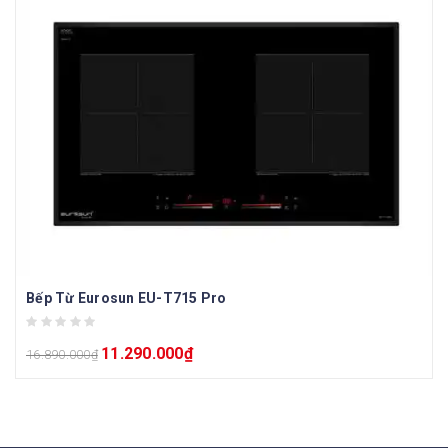
Bếp Từ Eurosun EU-T715 Pro
11.290.000
₫
16.890.000
₫