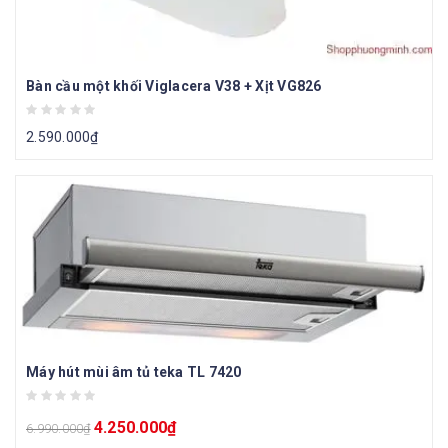
Bàn cầu một khối Viglacera V38 + Xịt VG826
2.590.000
₫
Máy hút mùi âm tủ teka TL 7420
4.250.000
₫
6.990.000
₫