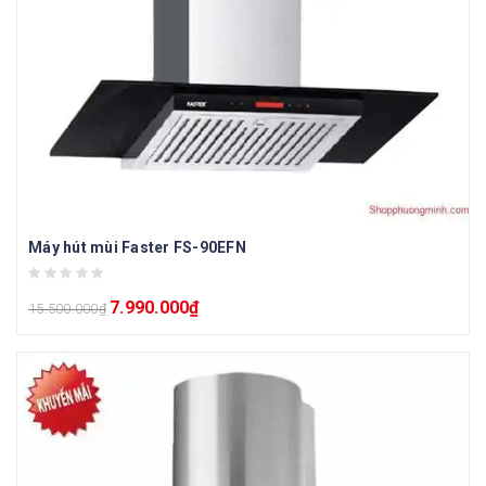
Máy hút mùi Faster FS-90EFN
7.990.000
₫
15.500.000
₫