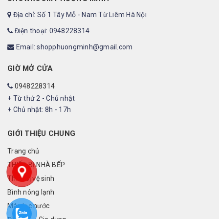
Địa chỉ: Số 1 Tây Mỗ - Nam Từ Liêm Hà Nội
Điện thoại: 0948228314
Email: shopphuongminh@gmail.com
GIỜ MỞ CỬA
0948228314
+ Từ thứ 2 - Chủ nhật
+ Chủ nhật: 8h - 17h
GIỚI THIỆU CHUNG
Trang chủ
THIẾT BỊ NHÀ BẾP
Thiết bị vệ sinh
Bình nóng lạnh
Máy lọc nước