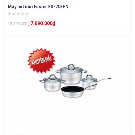
Máy hút mùi Faster FS-70EFN
7.890.000
₫
15.300.000
₫