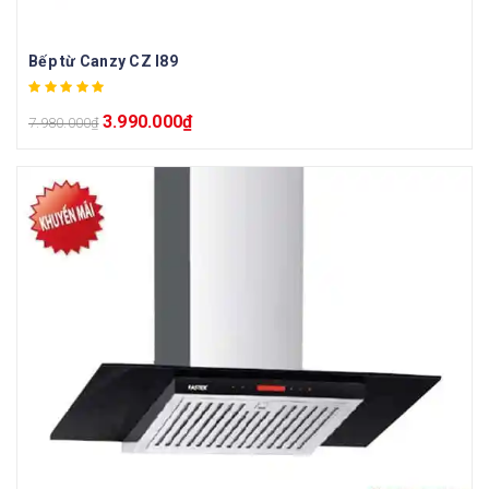
Bếp từ Canzy CZ I89
3.990.000
₫
7.980.000
₫