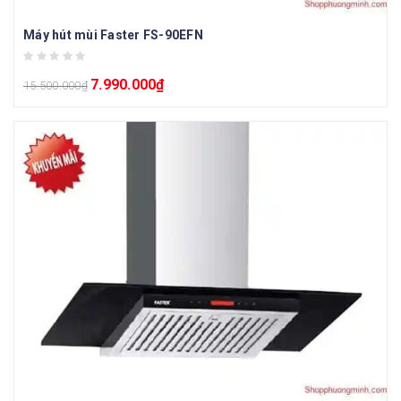
Máy hút mùi Faster FS-90EFN
7.990.000
₫
15.500.000
₫