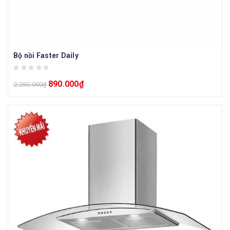
Bộ nồi Faster Daily
890.000
₫
2.250.000
₫