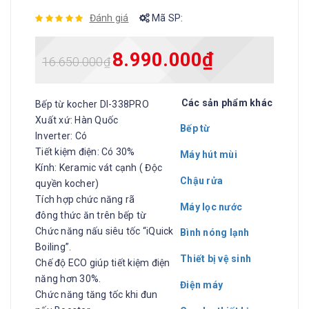
Đánh giá
Mã SP:
8.990.000
₫
16.650.000
₫
Các sản phẩm khác
Bếp từ kocher DI-338PRO
Xuất xứ: Hàn Quốc
Bếp từ
Inverter: Có
Tiết kiệm điện: Có 30%
Máy hút mùi
Kính: Keramic vát cạnh ( Độc
Chậu rửa
quyền kocher)
Tích hợp chức năng rã
Máy lọc nước
đông thức ăn trên bếp từ
Chức năng nấu siêu tốc “iQuick
Bình nóng lạnh
Boiling”.
Thiết bị vệ sinh
Chế độ ECO giúp tiết kiệm điện
năng hơn 30%.
Điện máy
Chức năng tăng tốc khi đun