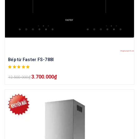
Bếp từ Faster FS-788I
3.700.000
₫
12.500.000
₫