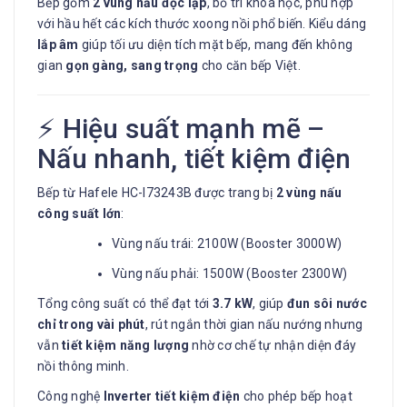
Bếp gồm
2 vùng nấu độc lập
, bố trí khoa học, phù hợp
với hầu hết các kích thước xoong nồi phổ biến. Kiểu dáng
lắp âm
giúp tối ưu diện tích mặt bếp, mang đến không
gian
gọn gàng, sang trọng
cho căn bếp Việt.
⚡ Hiệu suất mạnh mẽ –
Nấu nhanh, tiết kiệm điện
Bếp từ Hafele HC-I73243B được trang bị
2 vùng nấu
công suất lớn
:
Vùng nấu trái: 2100W (Booster 3000W)
Vùng nấu phải: 1500W (Booster 2300W)
Tổng công suất có thể đạt tới
3.7 kW
, giúp
đun sôi nước
chỉ trong vài phút
, rút ngắn thời gian nấu nướng nhưng
vẫn
tiết kiệm năng lượng
nhờ cơ chế tự nhận diện đáy
nồi thông minh.
Công nghệ
Inverter tiết kiệm điện
cho phép bếp hoạt