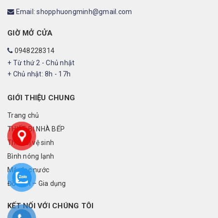
Email: shopphuongminh@gmail.com
GIỜ MỞ CỬA
0948228314
+ Từ thứ 2 - Chủ nhật
+ Chủ nhật: 8h - 17h
GIỚI THIỆU CHUNG
Trang chủ
THIẾT BỊ NHÀ BẾP
Thiết bị vệ sinh
Bình nóng lạnh
Máy lọc nước
Đồ điện – Gia dụng
KẾT NỐI VỚI CHÚNG TÔI