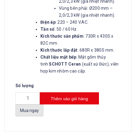
2,0/2,3 kW (gia nhiệt nhanh).
Vùng bên phải: Ø200 mm –
2,0/2,3 kW (gia nhiệt nhanh).
Điện áp
: 220 – 240 V.AC.
Tần số
: 50 / 60 Hz.
Kích thước sản phẩm
: 730R x 430S x
82C mm.
Kích thước lắp đặt
: 680R x 380S mm.
Chất liệu mặt bếp
: Mặt gốm thủy
tinh
SCHOTT Ceran
(xuất xứ Đức), viền
hợp kim nhôm cao cấp.
Số lượng
Thêm vào giỏ hàng
Mua ngay