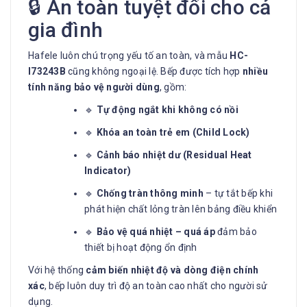
🔒 An toàn tuyệt đối cho cả
gia đình
Hafele luôn chú trọng yếu tố an toàn, và mẫu
HC-
I73243B
cũng không ngoại lệ. Bếp được tích hợp
nhiều
tính năng bảo vệ người dùng
, gồm:
🔹
Tự động ngắt khi không có nồi
🔹
Khóa an toàn trẻ em (Child Lock)
🔹
Cảnh báo nhiệt dư (Residual Heat
Indicator)
🔹
Chống tràn thông minh
– tự tắt bếp khi
phát hiện chất lỏng tràn lên bảng điều khiển
🔹
Bảo vệ quá nhiệt – quá áp
đảm bảo
thiết bị hoạt động ổn định
Với hệ thống
cảm biến nhiệt độ và dòng điện chính
xác
, bếp luôn duy trì độ an toàn cao nhất cho người sử
dụng.