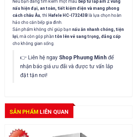
Nếu bạn đang tìm kiếm một mẫu
bếp từ lắp âm 2 vùng
nấu hiện đại, an toàn, tiết kiệm điện và mang phong
cách châu Âu
, thì
Hafele HC-I73243B
là lựa chọn hoàn
hảo cho căn bếp gia đình.
Sản phẩm không chỉ giúp bạn
nấu ăn nhanh chóng, tiện
lợi
, mà còn góp phần
tôn lên vẻ sang trọng, đẳng cấp
cho không gian sống.
👉 Liên hệ ngay
Shop Phương Minh
để
nhận báo giá ưu đãi và được tư vấn lắp
đặt tận nơi!
SẢN PHẨM
LIÊN QUAN