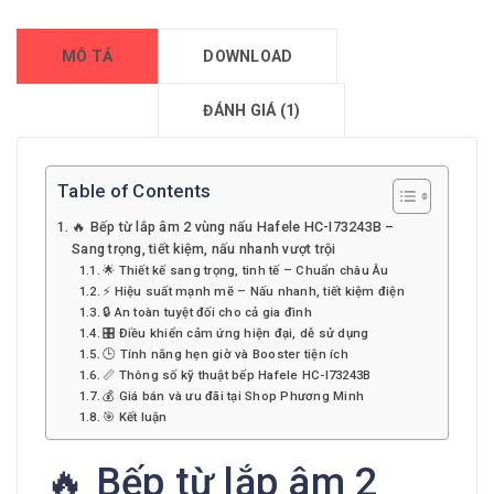
MÔ TẢ
DOWNLOAD
ĐÁNH GIÁ (1)
Table of Contents
🔥 Bếp từ lắp âm 2 vùng nấu Hafele HC-I73243B –
Sang trọng, tiết kiệm, nấu nhanh vượt trội
🌟 Thiết kế sang trọng, tinh tế – Chuẩn châu Âu
⚡ Hiệu suất mạnh mẽ – Nấu nhanh, tiết kiệm điện
🔒 An toàn tuyệt đối cho cả gia đình
🎛️ Điều khiển cảm ứng hiện đại, dễ sử dụng
🕒 Tính năng hẹn giờ và Booster tiện ích
📏 Thông số kỹ thuật bếp Hafele HC-I73243B
💰 Giá bán và ưu đãi tại Shop Phương Minh
🎯 Kết luận
🔥 Bếp từ lắp âm 2