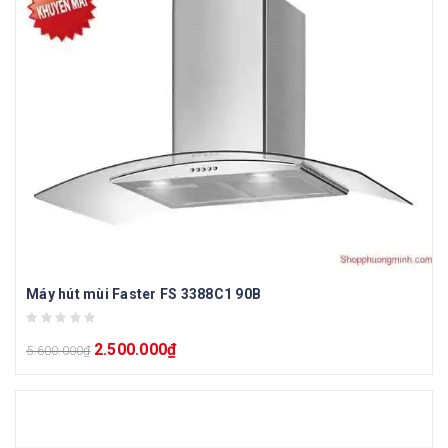
Máy hút mùi Faster FS 3388C1 90B
2.500.000
₫
5.600.000
₫