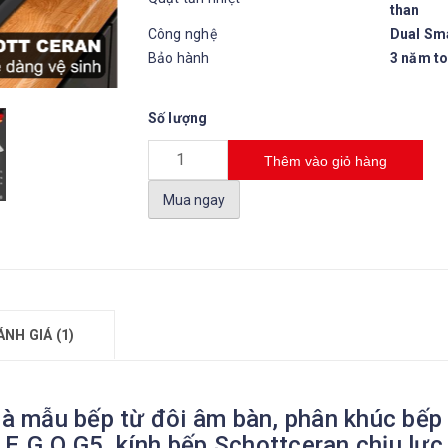
than
Công nghệ
Dual Sm
Bảo hành
3 năm t
Số lượng
Thêm vào giỏ hàng
Mua ngay
ÁNH GIÁ (1)
 mẫu bếp từ đôi âm bàn, phân khúc bếp
E.G.O G5, kính bếp Schottceran chịu lực 