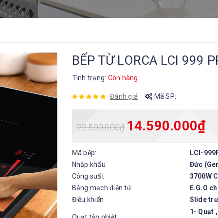
BẾP TỪ LORCA LCI 999 
Tình trạng:
Còn hàng
Đánh giá
Mã SP:
14.590.000
₫
22.500.000
₫
Mã bếp:
LCI-999
Nhập khẩu
Đức (Ge
Công suất
3700W C
Bảng mạch điện tử
E.G.O c
Điều khiển
Slide tr
1- Quạt 
Quạt tản nhiệt