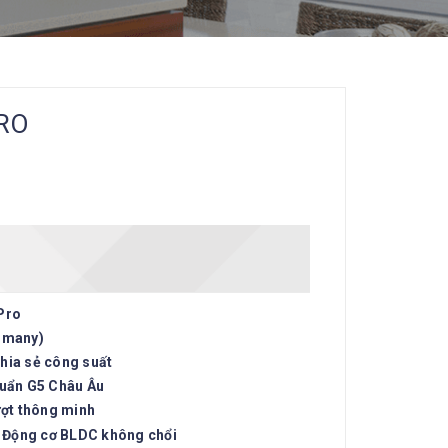
PRO
Pro
rmany)
hia sẻ công suất
huẩn G5 Châu Âu
ượt thông minh
, Động cơ BLDC không chổi