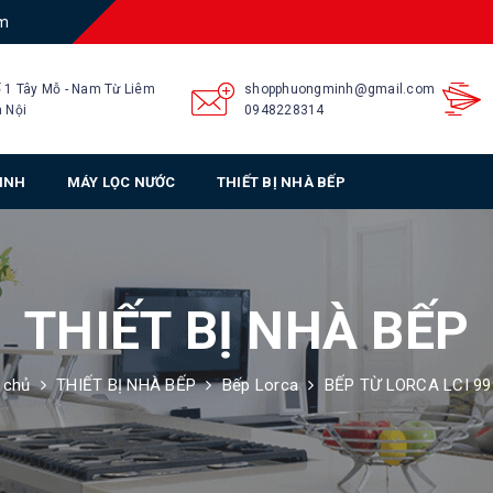
am
 1 Tây Mỗ - Nam Từ Liêm
shopphuongminh@gmail.com
 Nội
0948228314
SINH
MÁY LỌC NƯỚC
THIẾT BỊ NHÀ BẾP
THIẾT BỊ NHÀ BẾP
 chủ
THIẾT BỊ NHÀ BẾP
Bếp Lorca
BẾP TỪ LORCA LCI 99