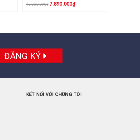
7.890.000
₫
15.300.000
₫
ĐĂNG KÝ
KẾT NỐI VỚI CHÚNG TÔI