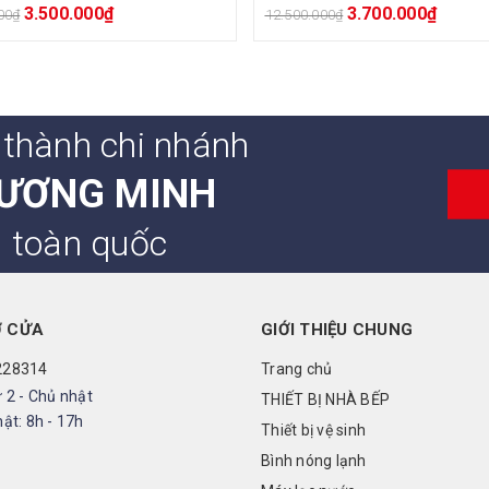
3.500.000
₫
3.700.000
₫
00
₫
12.500.000
₫
 thành chi nhánh
ƯƠNG MINH
n toàn quốc
Ở CỬA
GIỚI THIỆU CHUNG
228314
Trang chủ
 2 - Chủ nhật
THIẾT BỊ NHÀ BẾP
ật: 8h - 17h
Thiết bị vệ sinh
Bình nóng lạnh