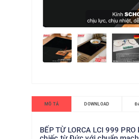
MÔ TẢ
DOWNLOAD
Đ
BẾP TỪ LORCA LCI 999 PRO là
chiếc từ Đức với chuẩn mạch 