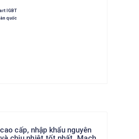
art IGBT
oàn quốc
 cao cấp, nhập khẩu nguyên
và chịu nhiệt tốt nhất. Mạch