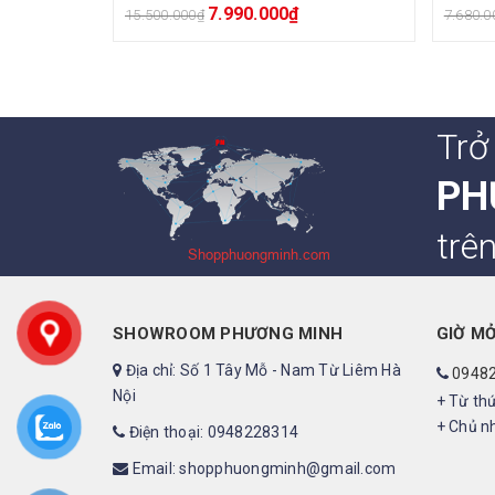
7.990.000
₫
15.500.000
₫
7.680.0
Trở
PH
trê
SHOWROOM PHƯƠNG MINH
GIỜ M
Địa chỉ: Số 1 Tây Mỗ - Nam Từ Liêm Hà
0948
Nội
+ Từ thứ
+ Chủ nh
Điện thoại: 0948228314
Email: shopphuongminh@gmail.com