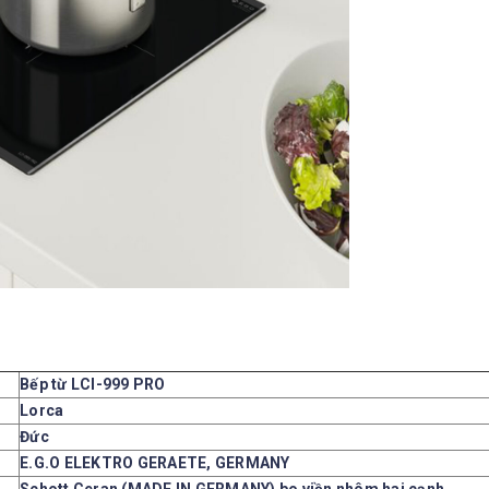
Bếp từ LCI-999 PRO
Lorca
Đức
E.G.O
ELEKTRO GERAETE, GERMANY
Schott Ceran (MADE IN GERMANY) bo viền nhôm hai cạnh