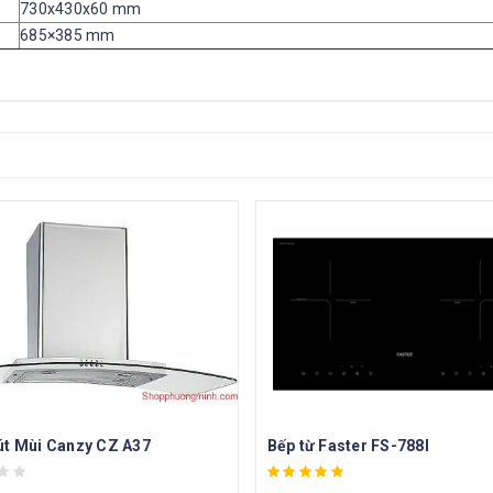
730x430x60 mm
685×385 mm
t Mùi Canzy CZ A37
Bếp từ Faster FS-788I